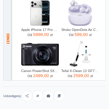
Apple iPhone 17 Pro Max 256GB Srebrny
Shokz OpenDots Air Clip Fioletowy (E210STPR)
5998,00
599,00
Od
zł
Od
zł
Canon PowerShot SX740 HS Lite Edition Czarny
Tefal X-Clean 12 GF7257F1
2499,00
2599,00
Od
zł
Od
zł
Udostępnij: