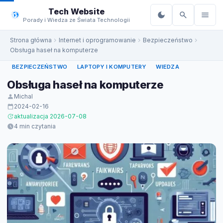
do
Tech Website
treści
Porady i Wiedza ze Świata Technologii
Strona główna
Internet i oprogramowanie
Bezpieczeństwo
Obsługa haseł na komputerze
BEZPIECZEŃSTWO
LAPTOPY I KOMPUTERY
WIEDZA
Obsługa haseł na komputerze
Michal
2024-02-16
aktualizacja 2026-07-08
4 min czytania