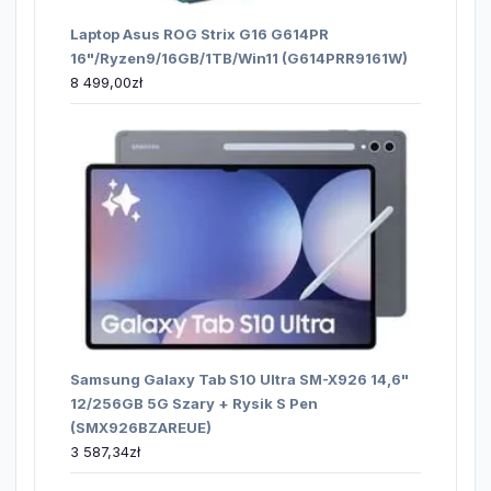
Laptop Asus ROG Strix G16 G614PR
16"/Ryzen9/16GB/1TB/Win11 (G614PRR9161W)
8 499,00
zł
Samsung Galaxy Tab S10 Ultra SM-X926 14,6"
12/256GB 5G Szary + Rysik S Pen
(SMX926BZAREUE)
3 587,34
zł