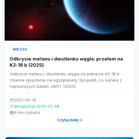
WIEDZA
Odkrycie metanu i dwutlenku węgla: przełom na
K2-18 b (2025)
Odkrycie metanu i dwutlenku węgla na planecie K2-18 b
zmienia spojrzenie na egzoplanety. Sprawdź, co wynika z
najnowszych badań JWST (2025).
2023-09-19
aktualizacja 2026-07-08
6 min czytania
Czytaj dalej