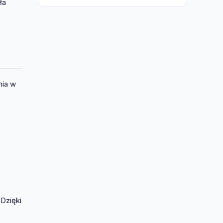
ła
nia w
Dzięki