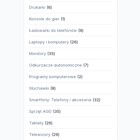
produktów
6
Drukarki
6
produktów
1
Konsole do gier
1
produkt
9
Ładowarki do telefonów
9
produktów
26
Laptopy i komputery
26
produktów
35
Monitory
35
produktów
7
Odkurzacze autonomiczne
7
produktów
2
Programy komputerowe
2
produkty
8
Słuchawki
8
produktów
32
Smartfony: Telefony i akcesoria
32
produkty
35
Sprzęt AGD
35
produktów
26
Tablety
26
produktów
29
Telewizory
29