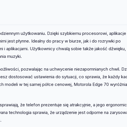
odziennym użytkowaniu. Dzięki szybkiemu procesorowi, aplikacje
mi jest płynne. Idealny do pracy w biurze, jak i do rozrywki po
i i aplikacjami. Użytkownicy chwalą sobie także jakość dźwięku, 
nia muzyki.
 możliwości, pozwalając na uchwycenie niezapomnianych chwil. Dz
esz dostosować ustawienia do sytuacji, co sprawia, że każdy ka
ch modeli w tej samej półce cenowej, Motorola Edge 70 wyróżnia
rawiają, że telefon prezentuje się atrakcyjnie, a jego ergonomi
wana technologia sprawia, że urządzenie jest odporne na zarysowa
.