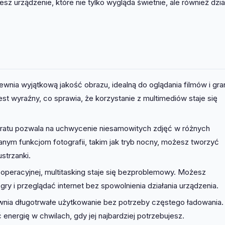
esz urządzenie, które nie tylko wygląda świetnie, ale również dzia
nia wyjątkową jakość obrazu, idealną do oglądania filmów i gra
jest wyraźny, co sprawia, że korzystanie z multimediów staje się
ratu pozwala na uchwycenie niesamowitych zdjęć w różnych
ym funkcjom fotografii, takim jak tryb nocny, możesz tworzyć
strzanki.
i operacyjnej, multitasking staje się bezproblemowy. Możesz
 gry i przeglądać internet bez spowolnienia działania urządzenia.
nia długotrwałe użytkowanie bez potrzeby częstego ładowania. 
nergię w chwilach, gdy jej najbardziej potrzebujesz.