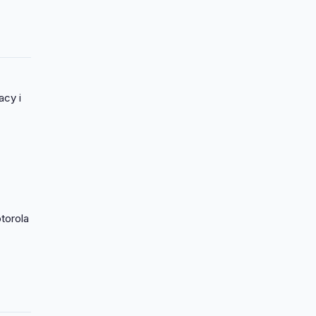
acy i
torola