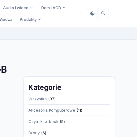
Audio i wideo
Dom i AGD
Wiedza
Produkty
GB
Kategorie
97
Wszystko
97
produktów
11
Akcesoria Komputerowe
11
produktów
5
Czytniki e-book
5
produktów
6
Drony
6