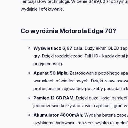
i entuzjastów technologii. W cenie 3499,00 zł otrzymuj
wydajnie i efektywnie.
Co wyróżnia Motorola Edge 70?
Wyświetlacz 6,67 cala:
Duży ekran OLED zapew
gry. Dzięki rozdzielczości Full HD+ każdy detal 
przyjemnością.
Aparat 50 Mpix:
Zastosowanie potrójnego apa
warunkach oświetleniowych. Dzięki zaawansowan
profesjonalne zdjęcia bez potrzeby posiadania lu
Pamięć 12 GB RAM:
Dzięki dużej ilości pamięc
jednocześnie korzystać z wielu aplikacji, grać w
Akumulator 4800mAh:
Wydajna bateria zapew
szybkiemu ładowaniu, możesz szybko uzupełnić e