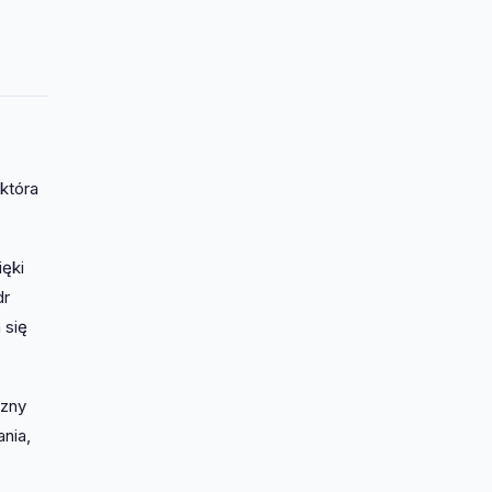
która
ięki
dr
 się
czny
nia,