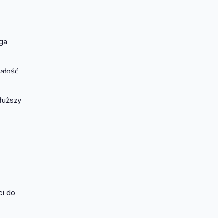
.
ga
wałość
dłuższy
ci do