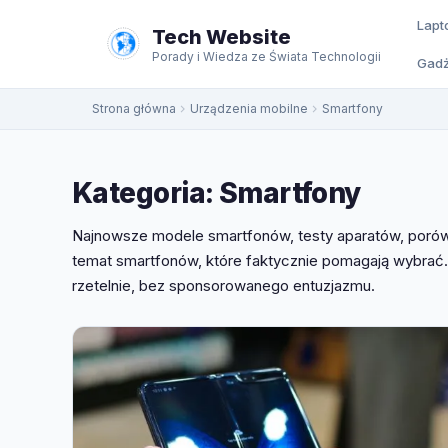
do
Lapt
treści
Tech Website
Porady i Wiedza ze Świata Technologii
Gadż
Strona główna
Urządzenia mobilne
Smartfony
Kategoria:
Smartfony
Najnowsze modele smartfonów, testy aparatów, porówn
temat smartfonów, które faktycznie pomagają wybrać. 
rzetelnie, bez sponsorowanego entuzjazmu.