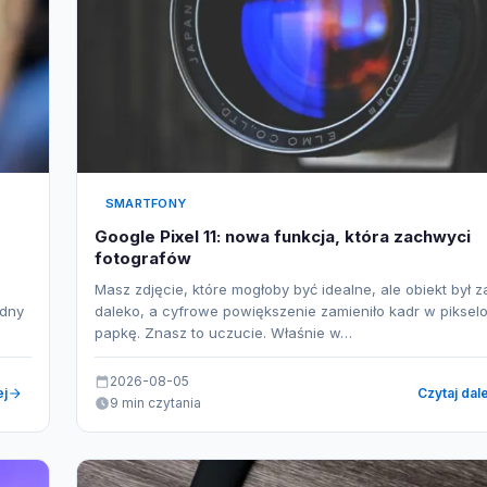
SMARTFONY
Google Pixel 11: nowa funkcja, która zachwyci
fotografów
Masz zdjęcie, które mogłoby być idealne, ale obiekt był z
idny
daleko, a cyfrowe powiększenie zamieniło kadr w piksel
papkę. Znasz to uczucie. Właśnie w…
2026-08-05
ej
Czytaj dale
9 min czytania