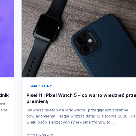
SMARTFONY
dnik
Pixel 11 i Pixel Watch 5 – co warto wiedzieć prz
premierą
ast
asnej
Stawiasz telefon na ładowarce, przeglądasz poranne
powiadomienia i nagle widzisz datę: 12 sierpnia 2026. Dla
wielu osób śledzących rynek smartfonów to…
2026-08-03