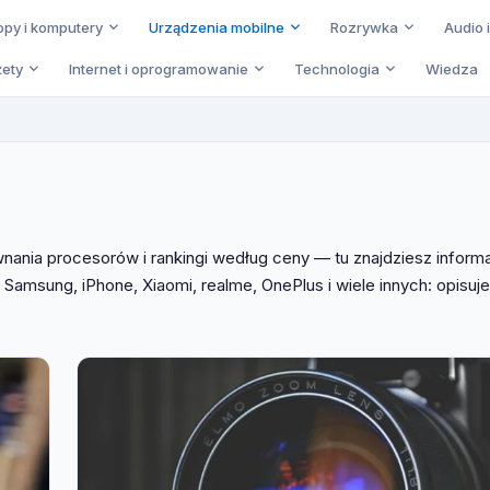
opy i komputery
Urządzenia mobilne
Rozrywka
Audio 
ety
Internet i oprogramowanie
Technologia
Wiedza
ania procesorów i rankingi według ceny — tu znajdziesz inform
Samsung, iPhone, Xiaomi, realme, OnePlus i wiele innych: opisuj