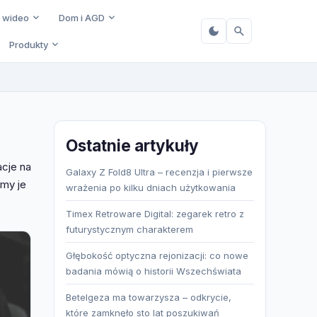
i wideo
Dom i AGD
Produkty
Ostatnie artykuły
acje na
Galaxy Z Fold8 Ultra – recenzja i pierwsze
emy je
wrażenia po kilku dniach użytkowania
Timex Retroware Digital: zegarek retro z
futurystycznym charakterem
Głębokość optyczna rejonizacji: co nowe
badania mówią o historii Wszechświata
Betelgeza ma towarzysza – odkrycie,
które zamknęło sto lat poszukiwań