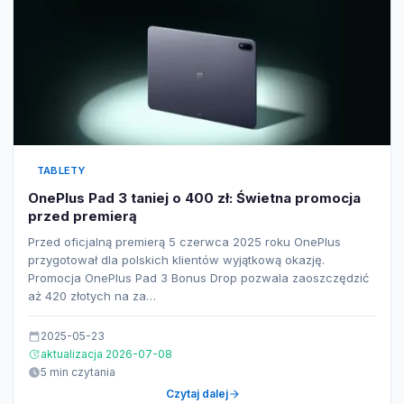
TABLETY
OnePlus Pad 3 taniej o 400 zł: Świetna promocja
przed premierą
Przed oficjalną premierą 5 czerwca 2025 roku OnePlus
przygotował dla polskich klientów wyjątkową okazję.
Promocja OnePlus Pad 3 Bonus Drop pozwala zaoszczędzić
aż 420 złotych na za…
2025-05-23
aktualizacja 2026-07-08
5 min czytania
Czytaj dalej