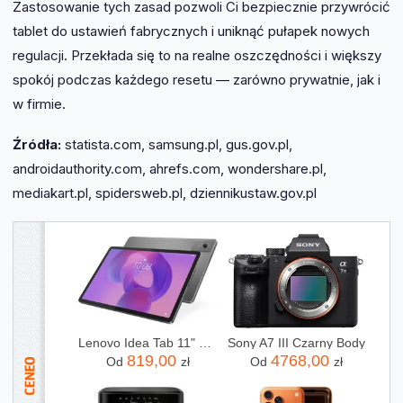
Zastosowanie tych zasad pozwoli Ci bezpiecznie przywrócić
tablet do ustawień fabrycznych i uniknąć pułapek nowych
regulacji. Przekłada się to na realne oszczędności i większy
spokój podczas każdego resetu — zarówno prywatnie, jak i
w firmie.
Źródła:
statista.com, samsung.pl, gus.gov.pl,
androidauthority.com, ahrefs.com, wondershare.pl,
mediakart.pl, spidersweb.pl, dziennikustaw.gov.pl
Lenovo Idea Tab 11" 8/128GB Szary (ZAFR0442PL)
Sony A7 III Czarny Body
819,00
4768,00
Od
zł
Od
zł