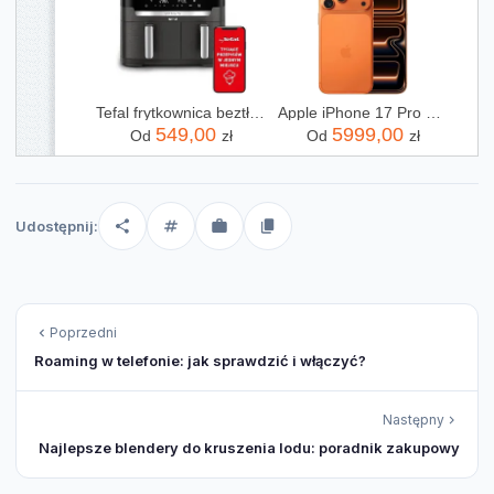
Tefal frytkownica beztłuszczowa Air Fryer Dual Easy Fry EY942HE0
Apple iPhone 17 Pro Max 256GB Kosmiczny pomarańcz
549,00
5999,00
Od
zł
Od
zł
Udostępnij:
Poprzedni
Roaming w telefonie: jak sprawdzić i włączyć?
Następny
Najlepsze blendery do kruszenia lodu: poradnik zakupowy