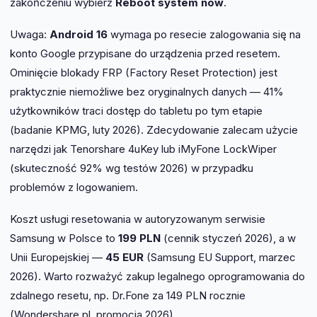
zakończeniu wybierz
Reboot system now
.
Uwaga:
Android 16
wymaga po resecie zalogowania się na
konto Google przypisane do urządzenia przed resetem.
Ominięcie blokady FRP (Factory Reset Protection) jest
praktycznie niemożliwe bez oryginalnych danych — 41%
użytkowników traci dostęp do tabletu po tym etapie
(badanie KPMG, luty 2026). Zdecydowanie zalecam użycie
narzędzi jak Tenorshare 4uKey lub iMyFone LockWiper
(skuteczność 92% wg testów 2026) w przypadku
problemów z logowaniem.
Koszt usługi resetowania w autoryzowanym serwisie
Samsung w Polsce to
199 PLN
(cennik styczeń 2026), a w
Unii Europejskiej —
45 EUR
(Samsung EU Support, marzec
2026). Warto rozważyć zakup legalnego oprogramowania do
zdalnego resetu, np. Dr.Fone za 149 PLN rocznie
(Wondershare.pl, promocja 2026).