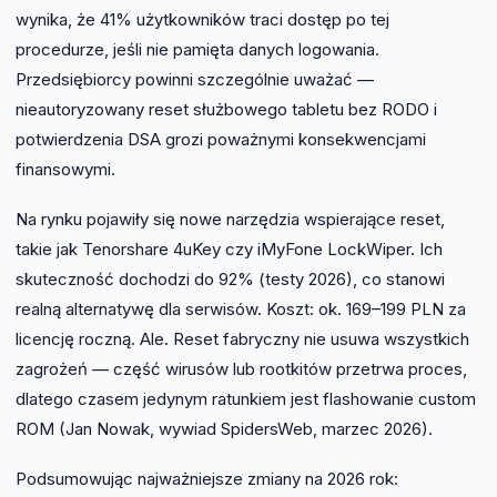
wynika, że 41% użytkowników traci dostęp po tej
procedurze, jeśli nie pamięta danych logowania.
Przedsiębiorcy powinni szczególnie uważać —
nieautoryzowany reset służbowego tabletu bez RODO i
potwierdzenia DSA grozi poważnymi konsekwencjami
finansowymi.
Na rynku pojawiły się nowe narzędzia wspierające reset,
takie jak Tenorshare 4uKey czy iMyFone LockWiper. Ich
skuteczność dochodzi do 92% (testy 2026), co stanowi
realną alternatywę dla serwisów. Koszt: ok. 169–199 PLN za
licencję roczną. Ale. Reset fabryczny nie usuwa wszystkich
zagrożeń — część wirusów lub rootkitów przetrwa proces,
dlatego czasem jedynym ratunkiem jest flashowanie custom
ROM (Jan Nowak, wywiad SpidersWeb, marzec 2026).
Podsumowując najważniejsze zmiany na 2026 rok: