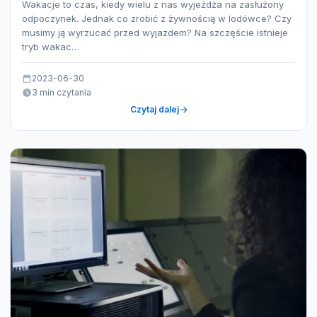
Wakacje to czas, kiedy wielu z nas wyjeżdża na zasłużony
odpoczynek. Jednak co zrobić z żywnością w lodówce? Czy
musimy ją wyrzucać przed wyjazdem? Na szczęście istnieje
tryb wakac…
2023-06-30
3 min czytania
Czytaj dalej