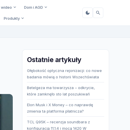
i wideo
Dom i AGD
Produkty
Ostatnie artykuły
Głębokość optyczna rejonizacji: co nowe
badania mówią o historii Wszechświata
Betelgeza ma towarzysza – odkrycie,
które zamknęło sto lat poszukiwań
Elon Musk i X Money – co naprawdę
zmienia ta platforma płatnicza?
TCL Q95K – recenzja soundbara z
konfiguracją 11.1.4 i mocą 1420 W