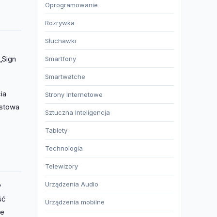
Oprogramowanie
Rozrywka
Słuchawki
„Sign
Smartfony
Smartwatche
ia
Strony Internetowe
estowa
Sztuczna Inteligencja
Tablety
Technologia
Telewizory
Urządzenia Audio
y
ść
Urządzenia mobilne
że