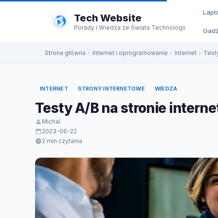
do
Lapt
treści
Tech Website
Porady i Wiedza ze Świata Technologii
Gadż
Strona główna
Internet i oprogramowanie
Internet
Testy
INTERNET
STRONY INTERNETOWE
WIEDZA
Testy A/B na stronie interne
Michal
2023-06-22
2 min czytania