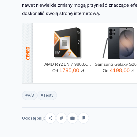
nawet niewielkie zmiany mogą przynieść znaczące efek
doskonalić swoją stronę internetową.
AMD RYZEN 7 9800X3D X8 4,7GHz AM5 BOX
1795,00
4198,00
Od
zł
Od
zł
#A/B
#Testy
Udostępnij: