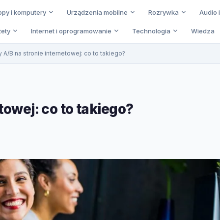
opy i komputery
Urządzenia mobilne
Rozrywka
Audio 
ety
Internet i oprogramowanie
Technologia
Wiedza
 A/B na stronie internetowej: co to takiego?
towej: co to takiego?