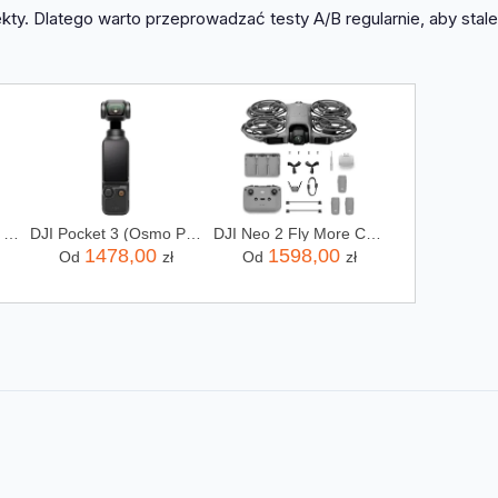
ty. Dlatego warto przeprowadzać testy A/B regularnie, aby stale
Samsung Galaxy S26 Ultra SM-S948 5G 12/256GB Czarny
DJI Pocket 3 (Osmo Pocket 3)
DJI Neo 2 Fly More Combo (RC-N3)
1478,00
1598,00
Od
zł
Od
zł