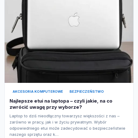
AKCESORIA KOMPUTEROWE
BEZPIECZEŃSTWO
Najlepsze etui na laptopa – czyli jakie, na co
zwrócić uwagę przy wyborze?
Laptop to dziś nieodłączny towarzysz większości z nas –
zarówno w pracy, jak i w życiu prywatnym. Wybór
odpowiedniego etui może zadecydować o bezpieczeństwie
naszego sprzętu oraz k…