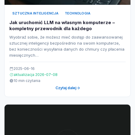
SZTUCZNA INTELIGENCJA
TECHNOLOGIA
Jak uruchomić LLM na własnym komputerze –
kompletny przewodnik dla każdego
Wyobraź sobie, że możesz mieć dostęp do zaawansowanej
sztucznej inteligencji bezpośrednio na swoim komputerze,
bez konieczności wysyłania danych do chmury czy płacenia
miesięcznych…
2025-06-16
aktualizacja 2026-07-08
10 min czytania
Czytaj dalej