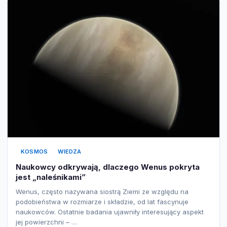
KOSMOS
WIEDZA
Naukowcy odkrywają, dlaczego Wenus pokryta
jest „naleśnikami”
Wenus, często nazywana siostrą Ziemi ze względu na
podobieństwa w rozmiarze i składzie, od lat fascynuje
naukowców. Ostatnie badania ujawniły interesujący aspekt
jej powierzchni – …