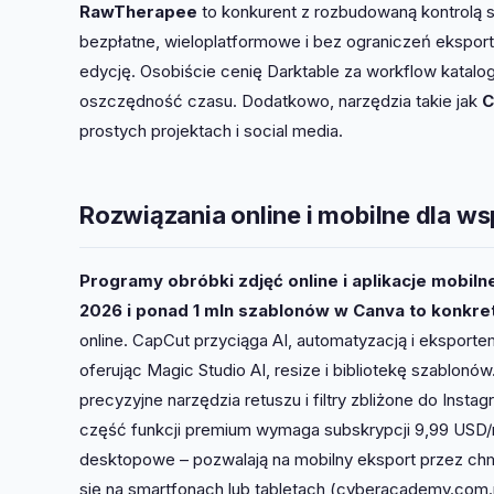
RawTherapee
to konkurent z rozbudowaną kontrolą s
bezpłatne, wieloplatformowe i bez ograniczeń ekspor
edycję. Osobiście cenię Darktable za workflow katalo
oszczędność czasu. Dodatkowo, narzędzia takie jak
C
prostych projektach i social media.
Rozwiązania online i mobilne dla w
Programy obróbki zdjęć online i aplikacje mobil
2026 i ponad 1 mln szablonów w Canva to konkret
online. CapCut przyciąga AI, automatyzacją i ekspor
oferując Magic Studio AI, resize i bibliotekę szablonó
precyzyjne narzędzia retuszu i filtry zbliżone do Inst
część funkcji premium wymaga subskrypcji 9,99 USD/r
desktopowe – pozwalają na mobilny eksport przez chm
się na smartfonach lub tabletach (cyberacademy.com.