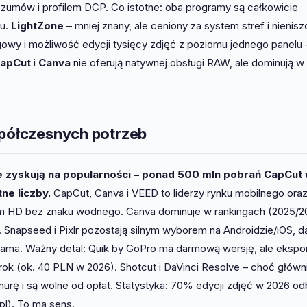
zumów i profilem DCP. Co istotne: oba programy są całkowicie
tu.
LightZone
– mniej znany, ale ceniony za system stref i nienis
gowy i możliwość edycji tysięcy zdjęć z poziomu jednego panelu 
apCut
i
Canva
nie oferują natywnej obsługi RAW, ale dominują w
spółczesnych potrzeb
ne zyskują na popularności – ponad 500 mln pobrań CapCut
ne liczby.
CapCut, Canva i VEED to liderzy rynku mobilnego ora
tem HD bez znaku wodnego. Canva dominuje w rankingach (2025/2
w. Snapseed i Pixlr pozostają silnym wyborem na Androidzie/iOS, d
agrama. Ważny detal: Quik by GoPro ma darmową wersję, ale ekspor
ok (ok. 40 PLN w 2026). Shotcut i DaVinci Resolve – choć główn
urę i są wolne od opłat. Statystyka: 70% edycji zdjęć w 2026 o
pl). To ma sens.