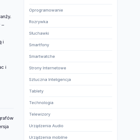
Oprogramowanie
anży.
Rozrywka
P
–
Słuchawki
 i
Smartfony
Smartwatche
c i
Strony Internetowe
Sztuczna Inteligencja
Tablety
Technologia
Telewizory
grafów
Urządzenia Audio
rsja
Urządzenia mobilne