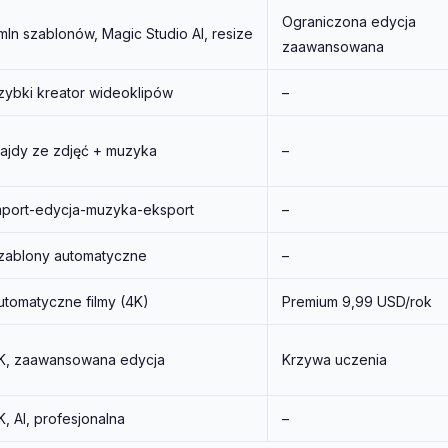
Ograniczona edycja
 mln szablonów, Magic Studio AI, resize
zaawansowana
zybki kreator wideoklipów
–
lajdy ze zdjęć + muzyka
–
mport-edycja-muzyka-eksport
–
zablony automatyczne
–
utomatyczne filmy (4K)
Premium 9,99 USD/rok
K, zaawansowana edycja
Krzywa uczenia
K, AI, profesjonalna
–