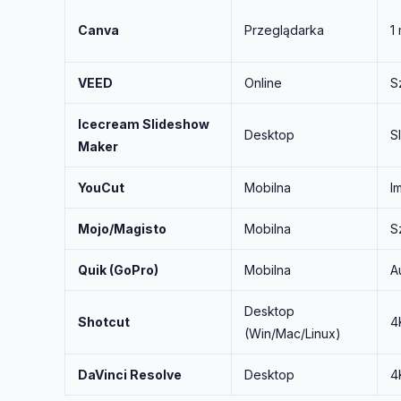
Canva
Przeglądarka
1
VEED
Online
S
Icecream Slideshow
Desktop
S
Maker
YouCut
Mobilna
I
Mojo/Magisto
Mobilna
S
Quik (GoPro)
Mobilna
A
Desktop
Shotcut
4
(Win/Mac/Linux)
DaVinci Resolve
Desktop
4