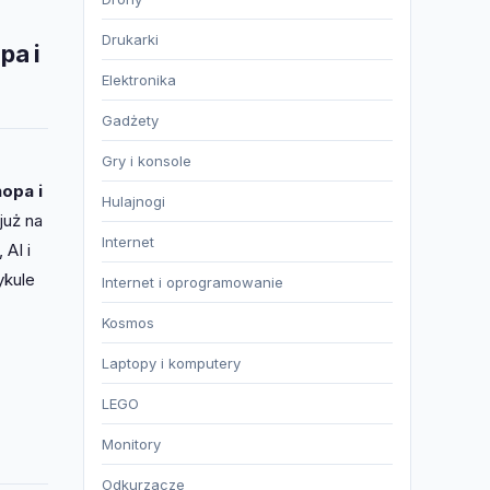
Drukarki
pa i
Elektronika
Gadżety
Gry i konsole
opa i
Hulajnogi
już na
Internet
AI i
ykule
Internet i oprogramowanie
Kosmos
Laptopy i komputery
LEGO
Monitory
Odkurzacze