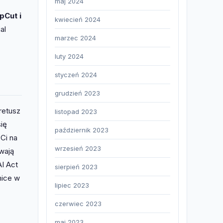
maj 2024
pCut i
kwiecień 2024
al
marzec 2024
luty 2024
styczeń 2024
grudzień 2023
retusz
listopad 2023
ię
październik 2023
 Ci na
wrzesień 2023
wają
I Act
sierpień 2023
nice w
lipiec 2023
czerwiec 2023
maj 2023