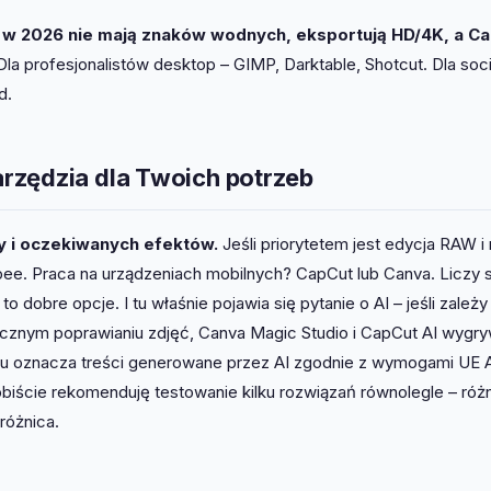
w 2026 nie mają znaków wodnych, eksportują HD/4K, a Ca
la profesjonalistów desktop – GIMP, Darktable, Shotcut. Dla soci
d.
rzędzia dla Twoich potrzeb
y i oczekiwanych efektów.
Jeśli priorytetem jest edycja RAW i 
ee. Praca na urządzeniach mobilnych? CapCut lub Canva. Liczy s
dobre opcje. I tu właśnie pojawia się pytanie o AI – jeśli zależy
ycznym poprawianiu zdjęć, Canva Magic Studio i CapCut AI wygry
oku oznacza treści generowane przez AI zgodnie z wymogami UE A
biście rekomenduję testowanie kilku rozwiązań równolegle – róż
różnica.