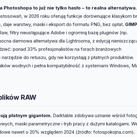
Photoshopa to już nie tylko hasło – to realna alternatywa.
stosowań, w 2026 roku oferują funkcje dorównujące klasykom br
e, daje warstwy, maski i eksport do formatu PNG, bez opłat.
GIM
aw, filtry nieustępujące Adobe i ogromną bazę pluginów (np.
ocna darmowa alternatywa dla Lightrooma, z edycją nieniszczącą
zieć: ponad 33% profesjonalistów na forach branżowych
arzędzie do retuszu, gdy nie korzystają z płatnych produktów.
aków wodnych i pełna kompatybilność z systemami Windows, Ma
 plików RAW
ują płatnym gigantom.
Darktable zdobywa uznanie wśród foto
zywych, maski parametryczne i tryb pracy z dużymi katalogami. We
sadowe nawet o 20% względem 2024 (źródło: fotospokojna.com).