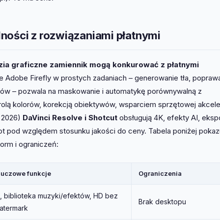
ności z rozwiązaniami płatnymi
ia graficzne zamiennik mogą konkurować z płatnymi
 Adobe Firefly w prostych zadaniach – generowanie tła, popraw
ginów – pozwala na maskowanie i automatykę porównywalną z
lą kolorów, korekcją obiektywów, wsparciem sprzętowej akceler
 2026)
DaVinci Resolve i Shotcut
obsługują 4K, efekty AI, eksp
ot pod względem stosunku jakości do ceny. Tabela poniżej pokaz
form i ograniczeń:
luczowe funkcje
Ograniczenia
I, biblioteka muzyki/efektów, HD bez
Brak desktopu
atermark