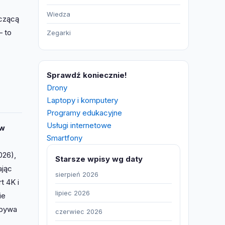
Wiedza
zczącą
– to
Zegarki
Sprawdź koniecznie!
Drony
Laptopy i komputery
Programy edukacyjne
Usługi internetowe
 w
Smartfony
z
026),
Starsze wpisy wg daty
ając
sierpień 2026
t 4K i
lipiec 2026
ie
dbywa
czerwiec 2026