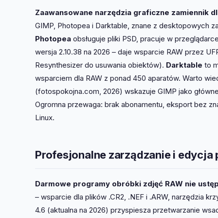
Zaawansowane narzędzia graficzne zamiennik dla 
GIMP, Photopea i Darktable, znane z desktopowych za
Photopea
obsługuje pliki PSD, pracuje w przeglądarc
wersja 2.10.38 na 2026 – daje wsparcie RAW przez UFR
Resynthesizer do usuwania obiektów).
Darktable
to m
wsparciem dla RAW z ponad 450 aparatów. Warto wied
(fotospokojna.com, 2026) wskazuje GIMP jako główne n
Ogromna przewaga: brak abonamentu, eksport bez zn
Linux.
Profesjonalne zarządzanie i edycja
Darmowe programy obróbki zdjęć RAW nie ustęp
– wsparcie dla plików .CR2, .NEF i .ARW, narzędzia kr
4.6 (aktualna na 2026) przyspiesza przetwarzanie w