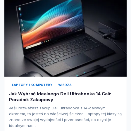
LAPTOPY I KOMPUTERY
WIEDZA
Jak Wybrać Idealnego Dell Ultrabooka 14 Cali:
Poradnik Zakupowy
Jeśli rozważasz zakup Dell ultrabooka z 14-calowym
ekranem, to jesteś na właściwej ścieżce. Laptopy tej klasy są
znane ze swojej wydajności i przenośności, co czyni je
idealnym nar…