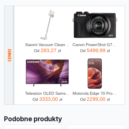
Xiaomi Vacuum Cleaner G20 Lite
Canon PowerShot G7 X Mark III Czarny (3637C002)
283,27
5499,99
Od
zł
Od
zł
Telewizor OLED Samsung QE55S85FAU 55 cali 4K UHD
Motorola Edge 70 Pro 8/256GB Bordowy
3333,00
2299,00
Od
zł
Od
zł
Podobne produkty