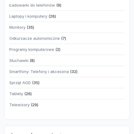
produkt
9
Ładowarki do telefonów
9
produktów
26
Laptopy i komputery
26
produktów
35
Monitory
35
produktów
7
Odkurzacze autonomiczne
7
produktów
2
Programy komputerowe
2
produkty
8
Słuchawki
8
produktów
32
Smartfony: Telefony i akcesoria
32
produkty
35
Sprzęt AGD
35
produktów
26
Tablety
26
produktów
29
Telewizory
29
produktów