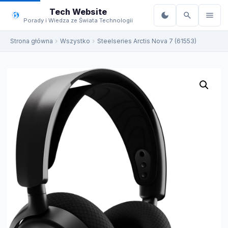
do
Tech Website
treści
Porady i Wiedza ze Świata Technologii
Strona główna
Wszystko
Steelseries Arctis Nova 7 (61553)