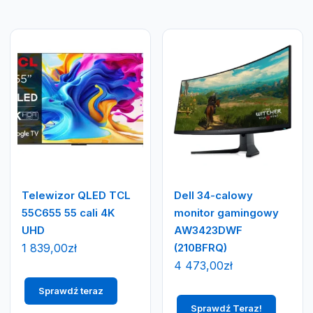
Telewizor QLED TCL
Dell 34-calowy
55C655 55 cali 4K
monitor gamingowy
UHD
AW3423DWF
1 839,00
zł
(210BFRQ)
4 473,00
zł
Sprawdź teraz
Sprawdź Teraz!