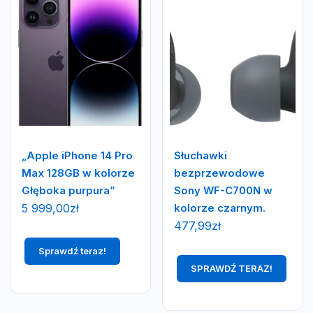
„Apple iPhone 14 Pro
Słuchawki
Max 128GB w kolorze
bezprzewodowe
Głęboka purpura”
Sony WF-C700N w
5 999,00
zł
kolorze czarnym.
477,99
zł
Sprawdź teraz!
SPRAWDŹ TERAZ!