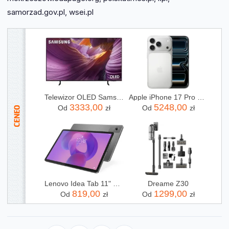
samorzad.gov.pl, wsei.pl
Telewizor OLED Samsung QE55S85FAU 55 cali 4K UHD
Apple iPhone 17 Pro 256GB Srebrny
3333,00
5248,00
Od
zł
Od
zł
Lenovo Idea Tab 11" 8/128GB Szary (ZAFR0442PL)
Dreame Z30
819,00
1299,00
Od
zł
Od
zł