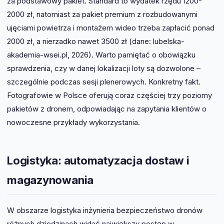
za podstawowy pakiet. Standard to wydatek rzędu 1200-
2000 zł, natomiast za pakiet premium z rozbudowanymi
ujęciami powietrza i montażem wideo trzeba zapłacić ponad
2000 zł, a nierzadko nawet 3500 zł (dane: lubelska-
akademia-wsei.pl, 2026). Warto pamiętać o obowiązku
sprawdzenia, czy w danej lokalizacji loty są dozwolone –
szczególnie podczas sesji plenerowych. Konkretny fakt.
Fotografowie w Polsce oferują coraz częściej trzy poziomy
pakietów z dronem, odpowiadając na zapytania klientów o
nowoczesne przykłady wykorzystania.
Logistyka: automatyzacja dostaw i
magazynowania
W obszarze logistyka inżynieria bezpieczeństwo dronów
różnych dziedzinach widać największy postęp w