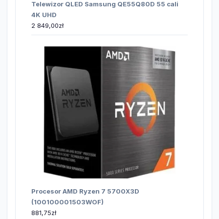
Telewizor QLED Samsung QE55Q80D 55 cali
4K UHD
2 849,00
zł
Procesor AMD Ryzen 7 5700X3D
(100100001503WOF)
881,75
zł