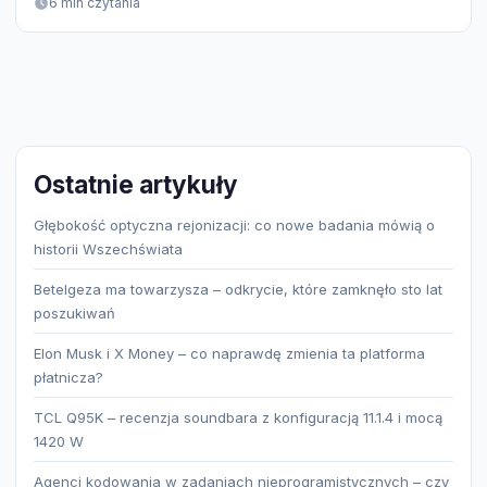
6 min czytania
Ostatnie artykuły
Głębokość optyczna rejonizacji: co nowe badania mówią o
historii Wszechświata
Betelgeza ma towarzysza – odkrycie, które zamknęło sto lat
poszukiwań
Elon Musk i X Money – co naprawdę zmienia ta platforma
płatnicza?
TCL Q95K – recenzja soundbara z konfiguracją 11.1.4 i mocą
1420 W
Agenci kodowania w zadaniach nieprogramistycznych – czy