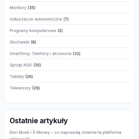
produktów
35
Monitory
35
produktów
7
Odkurzacze autonomiczne
7
produktów
2
Programy komputerowe
2
produkty
8
Słuchawki
8
produktów
32
Smartfony: Telefony i akcesoria
32
produkty
35
Sprzęt AGD
35
produktów
26
Tablety
26
produktów
29
Telewizory
29
produktów
Ostatnie artykuły
Elon Musk i X Money – co naprawdę zmienia ta platforma
płatnicza?