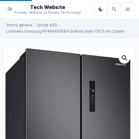
do
Tech Website
treści
Porady i Wiedza ze Świata Technologii
Strona główna
Sprzęt AGD
Lodówka Samsung RF48A400EB4 Side by Side 179,3 cm Czarna