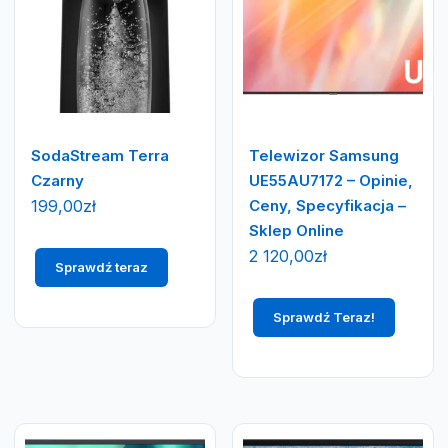
SodaStream Terra
Telewizor Samsung
Czarny
UE55AU7172 – Opinie,
199,00
zł
Ceny, Specyfikacja –
Sklep Online
2 120,00
zł
Sprawdź teraz
Sprawdź Teraz!