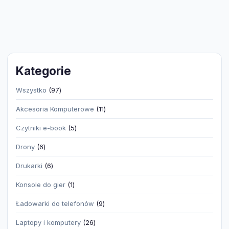
Kategorie
97
Wszystko
97
produktów
11
Akcesoria Komputerowe
11
produktów
5
Czytniki e-book
5
produktów
6
Drony
6
produktów
6
Drukarki
6
produktów
1
Konsole do gier
1
produkt
9
Ładowarki do telefonów
9
produktów
26
Laptopy i komputery
26