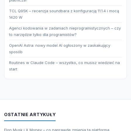
TCL Q95K – recenzja soundbara z konfiguracją 11.1.4 i mocą
1420 W
Agenci kodowania w zadaniach nieprogramistycznych – czy
to narzędzie tylko dla programistów?
OpenAI Astra: nowy model AI ogłoszony w zaskakujący
sposób
Routines w Claude Code – wszystko, co musisz wiedzieć na
start
OSTATNIE ARTYKUŁY
Elon Musk i X Money – co naprawdę zmienia ta platforma