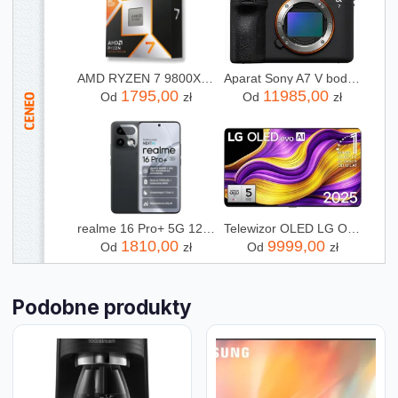
AMD RYZEN 7 9800X3D X8 4,7GHz AM5 BOX
Aparat Sony A7 V body - ILCE7M5B
1795,00
11985,00
Od
zł
Od
zł
realme 16 Pro+ 5G 12/512GB Szary
Telewizor OLED LG OLED65G54LW 65 cali 4K UHD
1810,00
9999,00
Od
zł
Od
zł
Podobne produkty