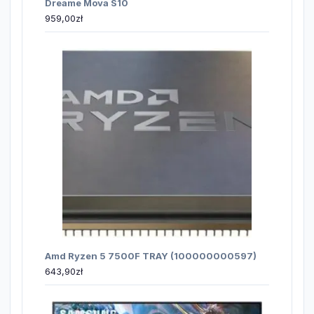
Dreame Mova S10
959,00
zł
Amd Ryzen 5 7500F TRAY (100000000597)
643,90
zł