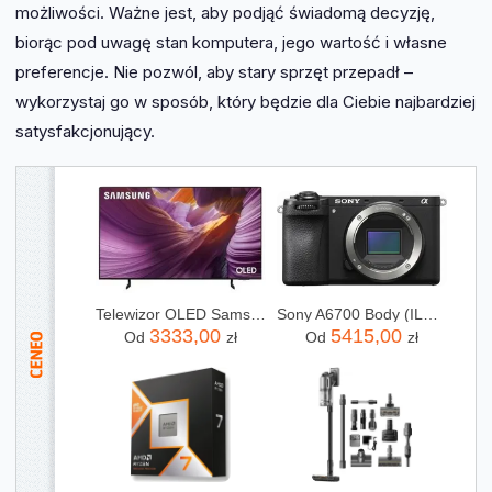
możliwości. Ważne jest, aby podjąć świadomą decyzję,
biorąc pod uwagę stan komputera, jego wartość i własne
preferencje. Nie pozwól, aby stary sprzęt przepadł –
wykorzystaj go w sposób, który będzie dla Ciebie najbardziej
satysfakcjonujący.
Telewizor OLED Samsung QE55S85FAU 55 cali 4K UHD
Sony A6700 Body (ILCE6700B)
3333,00
5415,00
Od
zł
Od
zł