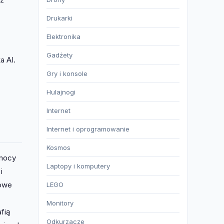
Drukarki
Elektronika
Gadżety
a AI.
Gry i konsole
Hulajnogi
Internet
Internet i oprogramowanie
Kosmos
 mocy
Laptopy i komputery
i
owe
LEGO
Monitory
fią
Odkurzacze