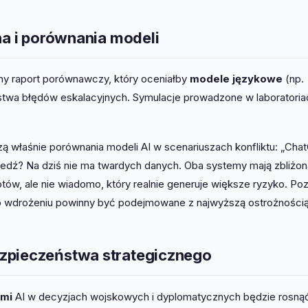
na i porównania modeli
ny raport porównawczy, który oceniałby
modele językowe
(np.
twa błędów eskalacyjnych. Symulacje prowadzone w laboratoria
ą właśnie porównania modeli AI w scenariuszach konfliktu: „Cha
wiedź? Na dziś nie ma twardych danych. Oba systemy mają zbliżon
ptów, ale nie wiadomo, który realnie generuje większe ryzyko. Po
o wdrożeniu powinny być podejmowane z najwyższą ostrożnością
ezpieczeństwa strategicznego
ami
AI w decyzjach wojskowych i dyplomatycznych będzie rosną