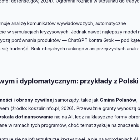
ódło: defense.gov, 2024). Ogromna różnica w stosunku do tradyc
muje analizę komunikatów wywiadowczych, automatyczne
e w symulacjach kryzysowych. Jednak nawet najlepszy model ni
dotyczą porównania produktów — ChatGPT kontra Grok — pod kąt
 się trudność. Brak oficjalnych rankingów ani przejrzystych analiz
ym i dyplomatycznym: przykłady z Polski
ości i obrony cywilnej
samorządy, takie jak
Gmina Polanów
,
em (źródło: koszalininfo.pl, 2026). Przeważnie granty wynoszą 
skała dofinansowanie
nie na AI, lecz na klasyczne formy obro
owane w ramach tych programów, choć temat zyskuje na znaczeniu
truje się na infrastrukturze kryzysowej, a nie na wdrożeniach AI