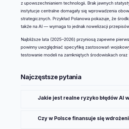
z upowszechnianiem technologii. Brak jawnych statys
instytucje centralne domagały się wprowadzenia obo
strategicznych. Przykład Polanowa pokazuje, że środ
także na AI — wymaga to jednak nowelizacji przepisó
Najbliższe lata (2025–2026) przyniosą zapewne pierw
powinny uwzględniać specyfikę zastosowań wojskowy
testowanie modeli na zamkniętych środowiskach ora
Najczęstsze pytania
Jakie jest realne ryzyko błędów AI
Brak publicznych statystyk incydentów w lata
modele językowe pozostaje jednym z głównyc
Czy w Polsce finansuje się wdrożeni