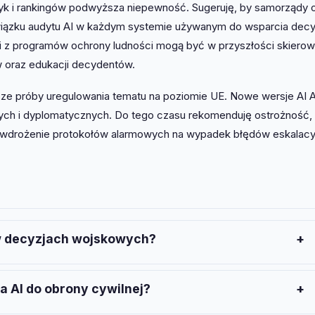
tyk i rankingów podwyższa niepewność. Sugeruję, by samorządy 
wiązku audytu AI w każdym systemie używanym do wsparcia decy
ki z programów ochrony ludności mogą być w przyszłości skiero
w oraz edukacji decydentów.
sze próby uregulowania tematu na poziomie UE. Nowe wersje AI 
ch i dyplomatycznych. Do tego czasu rekomenduję ostrożność,
z wdrożenie protokołów alarmowych na wypadek błędów eskalacy
 w decyzjach wojskowych?
ch 2024–2026. Możliwość błędnej interpretacji promptu przez
h zagrożeń, szczególnie w symulacjach wojennych.
a AI do obrony cywilnej?