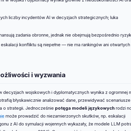
cych liczby incydentów AI w decyzjach strategicznych; luka
nansują zadania obronne, jednak nie obejmują bezpośrednio ryzyk
skalacji konfliktu są niepełne — nie ma rankingów ani otwartych
ożliwości i wyzwania
 decyzjach wojskowych i dyplomatycznych wynika z ogromnej
otrafią błyskawicznie analizować dane, przewidywać scenariusze 
 o strategii. Jednocześnie
potęga modeli językowych
rodzi n
mie
może prowadzić do niezamierzonych skutków, np. eskalacji
gonu z AI do symulacji wojennych wykazały, że modele LLM potra