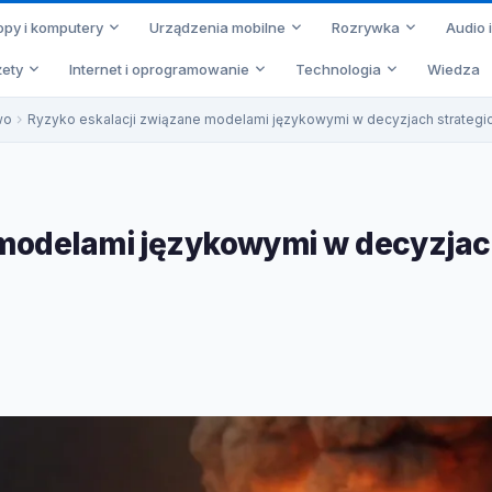
opy i komputery
Urządzenia mobilne
Rozrywka
Audio 
ety
Internet i oprogramowanie
Technologia
Wiedza
wo
Ryzyko eskalacji związane modelami językowymi w decyzjach strategi
 modelami językowymi w decyzja