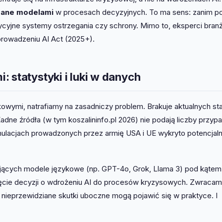
ązane modelami
w procesach decyzyjnych. To ma sens: zanim po
dycyjne systemy ostrzegania czy schrony. Mimo to, eksperci bran
prowadzeniu AI Act (2025+).
 statystyki i luki w danych
owymi, natrafiamy na zasadniczy problem. Brakuje aktualnych st
Żadne źródła (w tym koszalininfo.pl 2026) nie podają liczby przy
mulacjach prowadzonych przez armię USA i UE wykryto potencjal
ujących modele językowe (np. GPT-4o, Grok, Llama 3) pod kątem
jęcie decyzji o wdrożeniu AI do procesów kryzysowych. Zwracam
 nieprzewidziane skutki uboczne mogą pojawić się w praktyce. I