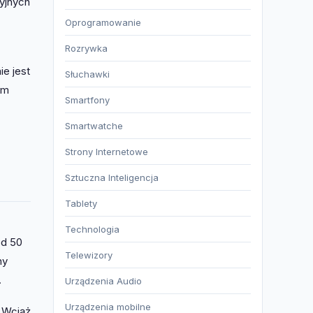
yjnych
Oprogramowanie
Rozrywka
e jest
Słuchawki
em
Smartfony
Smartwatche
Strony Internetowe
Sztuczna Inteligencja
Tablety
Technologia
od 50
Telewizory
ny
.
Urządzenia Audio
Urządzenia mobilne
. Wciąż