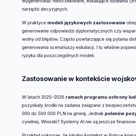
wygenerować nieoczekiwane, eskalujące działania (źr
narzędzi decyzyjnych.
W praktyce
modeli językowych zastosowanie
obej
generowanie odpowiedzi dyplomatycznych czy wsparci
wolny od błędów. Często powtarzające się pytania 
generowania scenariuszy eskalacji. I tu właśnie pojawia
ryzyka dla poszczególnych modeli.
Zastosowanie w kontekście wojskow
W latach 2025–2026
ramach programu ochrony ludn
pozyskały środki na zadania związane z bezpieczeństw
000 do 500 000 PLN na gminę. Jednak
polanów pozy
cywilnej. Wnioski? Systemy AI nie są jeszcze finans
Przykład pokazuje, że lokalny kontekst w Polsce koncen