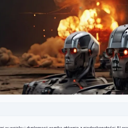
i w wojsku i dyplomacji wynika głównie z niedoskonałości AI or