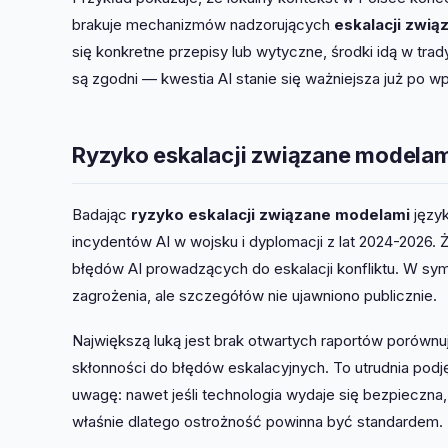
brakuje mechanizmów nadzorujących
eskalacji zwi
się konkretne przepisy lub wytyczne, środki idą w tra
są zgodni — kwestia AI stanie się ważniejsza już po w
Ryzyko eskalacji związane modelami:
Badając
ryzyko eskalacji związane modelami
język
incydentów AI w wojsku i dyplomacji z lat 2024-2026. 
błędów AI prowadzących do eskalacji konfliktu. W sy
zagrożenia, ale szczegółów nie ujawniono publicznie.
Największą luką jest brak otwartych raportów porówn
skłonności do błędów eskalacyjnych. To utrudnia pod
uwagę: nawet jeśli technologia wydaje się bezpieczna,
właśnie dlatego ostrożność powinna być standardem.