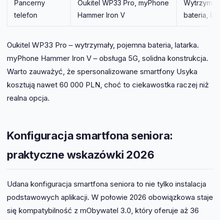
Pancerny
Oukitel WP33 Pro, myPhone
Wytrzymał
telefon
Hammer Iron V
bateria, la
Oukitel WP33 Pro – wytrzymały, pojemna bateria, latarka.
myPhone Hammer Iron V – obsługa 5G, solidna konstrukcja.
Warto zauważyć, że spersonalizowane smartfony Usyka
kosztują nawet 60 000 PLN, choć to ciekawostka raczej niż
realna opcja.
Konfiguracja smartfona seniora:
praktyczne wskazówki 2026
Udana konfiguracja smartfona seniora to nie tylko instalacja
podstawowych aplikacji. W połowie 2026 obowiązkowa staje
się kompatybilność z mObywatel 3.0, który oferuje aż 36