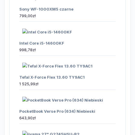
Sony WF-1000XM5 czarne
799,00
zł
Intel Core i5-14600KF
998,78
zł
Tefal X-Force Flex 13.60 TY9AC1
1 525,99
zł
PocketBook Verse Pro (634) Niebieski
643,90
zł