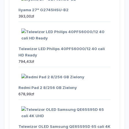
Iiyama 27" G2745HSU-B2
393,00
zł
Telewizor LED Philips 40PFS6000/12 40 cali
HD Ready
794,43
zł
Redmi Pad 2 8/256 GB Zielony
678,99
zł
Telewizor OLED Samsung QE65S95D 65 cali 4K