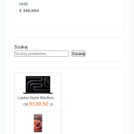
UHD
9 348,99
zł
Szukaj
Szukaj
Laptop Apple MacBook Pro 2025 14" M5/16GB/512GB/macOS (MDE04ZEA)
8139,50
Od
zł