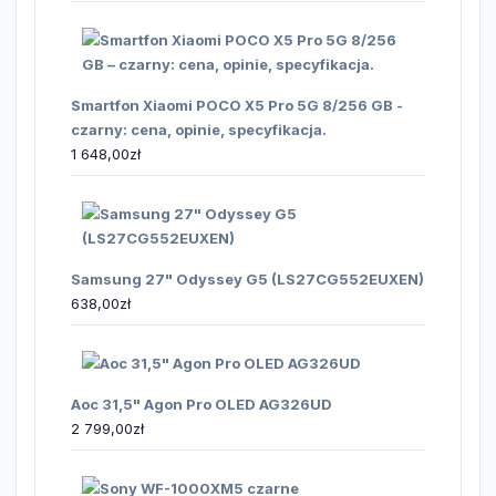
Smartfon Xiaomi POCO X5 Pro 5G 8/256 GB -
czarny: cena, opinie, specyfikacja.
1 648,00
zł
Samsung 27" Odyssey G5 (LS27CG552EUXEN)
638,00
zł
Aoc 31,5" Agon Pro OLED AG326UD
2 799,00
zł