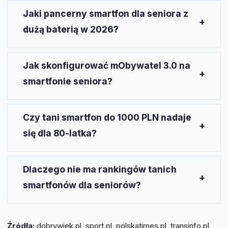
Jaki pancerny smartfon dla seniora z
dużą baterią w 2026?
W 2026 najczęściej polecany jest Oukitel WP33 Pro
– wytrzymała obudowa, bardzo pojemna bateria i
Jak skonfigurować mObywatel 3.0 na
latarka. Kosztuje ok. 1200 PLN w polskich sklepach.
smartfonie seniora?
Wystarczy zainstalować aplikację ze sklepu Google
Play lub App Store, zalogować się profilem
Czy tani smartfon do 1000 PLN nadaje
zaufanym i aktywować wymagane usługi. Warto
się dla 80-latka?
dodać skrót do ekranu głównego i wyjaśnić obsługę
36 nowych funkcji.
Tak, pod warunkiem wyboru modelu z prostym
interfejsem i wsparciem dla mObywatel 3.0.
Dlaczego nie ma rankingów tanich
Przykład: Maxcom MS571. Warto zadbać o duży
smartfonów dla seniorów?
ekran i pojemną baterię.
Rankingi promują głównie modele premium lub
pancerne, ignorując realne potrzeby seniorów. To
Źródła:
dobrywiek.pl, sport.pl, polskatimes.pl, transinfo.pl,