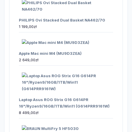
PHILIPS Ovi Stacked Dual Basket NA462/70
1 199,00
zł
Apple Mac mini M4 (MU9D3ZEA)
2 649,00
zł
Laptop Asus ROG Strix G16 G614PR
16"/Ryzen9/16GB/1TB/Win11 (G614PRR9161W)
8 499,00
zł