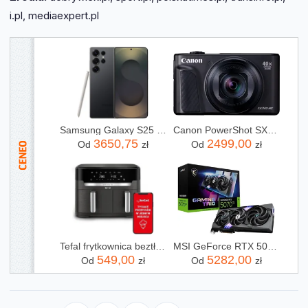
luka w polskich serwisach tech, którą należy
i.pl, mediaexpert.pl
wypełnić.
Samsung Galaxy S25 Ultra SM-S938 12/256GB Tytanowy Czarny
Canon PowerShot SX740 HS Lite Edition Czarny
3650,75
2499,00
Od
zł
Od
zł
Tefal frytkownica beztłuszczowa Air Fryer Dual Easy Fry EY942HE0
MSI GeForce RTX 5070 Ti Gaming Trio OC 16GB (V531240R)
549,00
5282,00
Od
zł
Od
zł