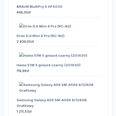
BRAUN MultiFry 5 HF5030
448,00
zł
Dron DJI Mini 4 Pro (RC-N2)
2 839,00
zł
Hama 51W 5 gniazd czarny (201630)
119,99
zł
Samsung Galaxy A56 SM-A566 8/128GB
Grafitowy
1 211,53
zł