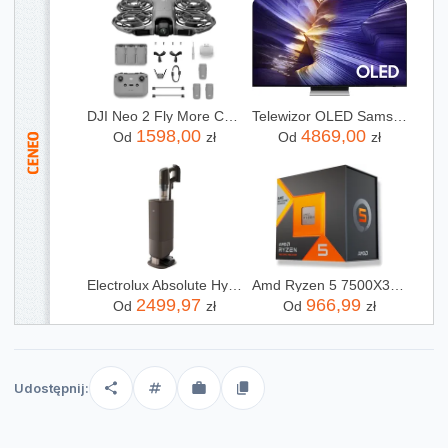
DJI Neo 2 Fly More Combo (RC-N3)
Telewizor OLED Samsung QE65S90FATXXH 65 cali 4K UHD
1598,00
4869,00
Od
zł
Od
zł
Electrolux Absolute Hygienic 800 EP83HB25WU
Amd Ryzen 5 7500X3D 4 GHz 96 MB L3 TRAY(100000001904)
2499,97
966,99
Od
zł
Od
zł
Udostępnij: