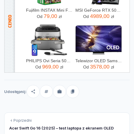
Fujifilm INSTAX Mini Film - 20 szt.
MSI GeForce RTX 5070 Ti Gaming Trio OC 16GB (V531240R)
79,00
4989,00
Od
zł
Od
zł
PHILIPS Ovi Seria 5000 Ultra Megabasket NA565/02
Telewizor OLED Samsung QE55S90FAEXXH 55 cali 4K UHD
969,00
3578,00
Od
zł
Od
zł
Udostępnij:
Poprzedni
Acer Swift Go 16 (2025) – test laptopa z ekranem OLED