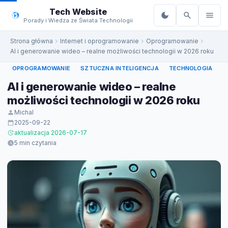
do
Tech Website
treści
Porady i Wiedza ze Świata Technologii
Strona główna
Internet i oprogramowanie
Oprogramowanie
AI i generowanie wideo – realne możliwości technologii w 2026 roku
OPROGRAMOWANIE
SZTUCZNA INTELIGENCJA
TECHNOLOGIA
AI i generowanie wideo – realne
możliwości technologii w 2026 roku
Michal
2025-09-22
aktualizacja 2026-07-17
5 min czytania