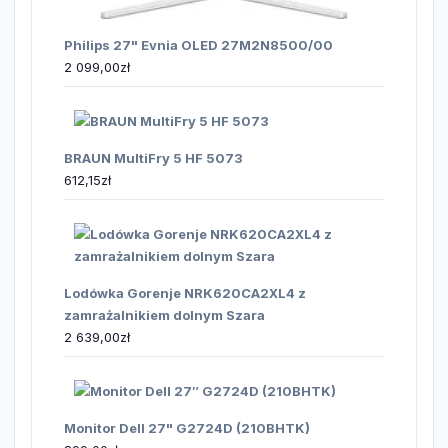
Philips 27" Evnia OLED 27M2N8500/00
2 099,00
zł
BRAUN MultiFry 5 HF 5073
612,15
zł
Lodówka Gorenje NRK620CA2XL4 z
zamrażalnikiem dolnym Szara
2 639,00
zł
Monitor Dell 27" G2724D (210BHTK)