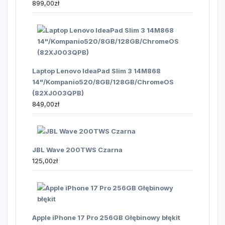
899,00
zł
Laptop Lenovo IdeaPad Slim 3 14M868
14"/Kompanio520/8GB/128GB/ChromeOS
(82XJ003QPB)
849,00
zł
JBL Wave 200TWS Czarna
125,00
zł
Apple iPhone 17 Pro 256GB Głębinowy błękit