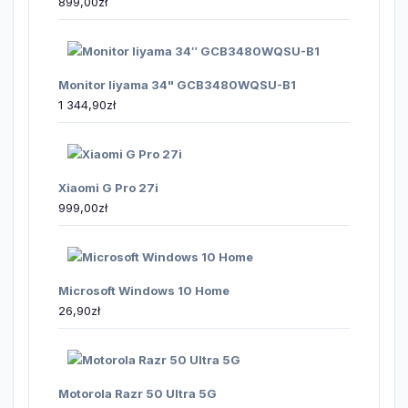
899,00
zł
Monitor Iiyama 34" GCB3480WQSU-B1
1 344,90
zł
Xiaomi G Pro 27i
999,00
zł
Microsoft Windows 10 Home
26,90
zł
Motorola Razr 50 Ultra 5G