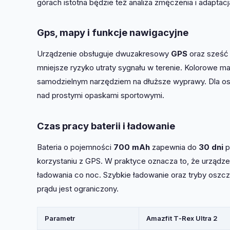
górach istotna będzie też analiza zmęczenia i adaptac
Gps, mapy i funkcje nawigacyjne
Urządzenie obsługuje dwuzakresowy
GPS
oraz sześć 
mniejsze ryzyko utraty sygnału w terenie. Kolorowe m
samodzielnym narzędziem na dłuższe wyprawy. Dla os
nad prostymi opaskami sportowymi.
Czas pracy baterii i ładowanie
Bateria o pojemności
700 mAh
zapewnia do
30 dni
p
korzystaniu z GPS. W praktyce oznacza to, że urządz
ładowania co noc. Szybkie ładowanie oraz tryby oszcz
prądu jest ograniczony.
Parametr
Amazfit T‑Rex Ultra 2