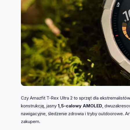
Czy Amazfit T‑Rex Ultra 2 to sprzęt dla ekstremalis
konstrukcję, jasny
1,5‑calowy AMOLED
, dwuzakres
nawigacyjne, śledzenie zdrowia i tryby outdoorowe. Ar
zakupem.