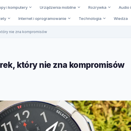
opy i komputery
Urządzenia mobilne
Rozrywka
Audio 
ety
Internet i oprogramowanie
Technologia
Wiedza
, który nie zna kompromisów
arek, który nie zna kompromisów