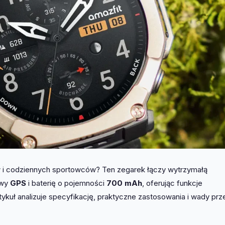
tów i codziennych sportowców? Ten zegarek łączy wytrzymałą
owy
GPS
i baterię o pojemności
700 mAh
, oferując funkcje
tykuł analizuje specyfikację, praktyczne zastosowania i wady prz