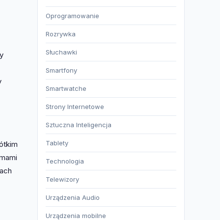
Oprogramowanie
Rozrywka
Słuchawki
y
Smartfony
y
Smartwatche
Strony Internetowe
Sztuczna Inteligencja
Tablety
rótkim
rmami
Technologia
hach
Telewizory
Urządzenia Audio
Urządzenia mobilne