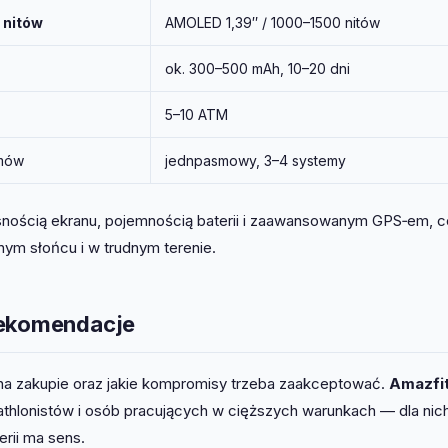
 nitów
AMOLED 1,39″ / 1000–1500 nitów
ok. 300–500 mAh, 10–20 dni
5–10 ATM
emów
jednpasmowy, 3–4 systemy
jasnością ekranu, pojemnością baterii i zaawansowanym GPS‑em, 
ym słońcu i w trudnym terenie.
rekomendacje
na zakupie oraz jakie kompromisy trzeba zaakceptować.
Amazfit
thlonistów i osób pracujących w cięższych warunkach — dla nic
erii ma sens.