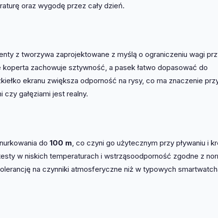
raturę oraz wygodę przez cały dzień.
nty z tworzywa zaprojektowane z myślą o ograniczeniu wagi prz
e koperta zachowuje sztywność, a pasek łatwo dopasować do
kiełko ekranu zwiększa odporność na rysy, co ma znaczenie prz
czy gałęziami jest realny.
 nurkowania do
100 m
, co czyni go użytecznym przy pływaniu i k
testy w niskich temperaturach i wstrząsoodporność zgodne z no
tolerancję na czynniki atmosferyczne niż w typowych smartwatc