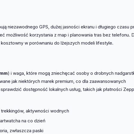
ją niezawodnego GPS, dużej jasności ekranu i długiego czasu p
ieć możliwość korzystania z map i planowania tras bez telefonu. D
osztowny w porównaniu do lżejszych modeli lifestyle.
 mm
) i waga, które mogą zniechęcać osoby o drobnych nadgarst
udowane jak niektórych marek premium, co dla zaawansowanych
prawdzić dostępność lokalnych usług, takich jak płatności Zepp
trekkingów, aktywności wodnych
rtwatcha na co dzień
ria, zwłaszcza paski