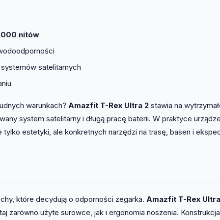
000 nitów
odoodporności
systemów satelitarnych
niu
trudnych warunkach?
Amazfit T-Rex Ultra 2
stawia na wytrzymał
any system satelitarny i długą pracę baterii. W praktyce urządz
tylko estetyki, ale konkretnych narzędzi na trasę, basen i ekspe
cechy, które decydują o odporności zegarka.
Amazfit T-Rex Ultra
j zarówno użyte surowce, jak i ergonomia noszenia. Konstrukcja