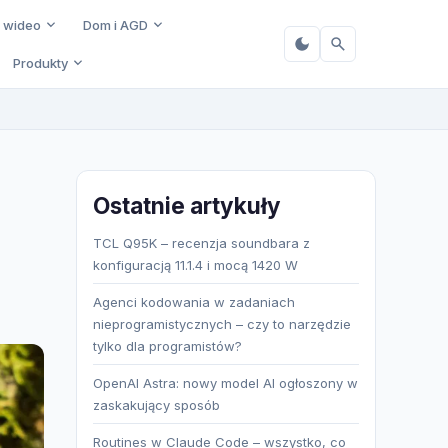
i wideo
Dom i AGD
Produkty
Ostatnie artykuły
TCL Q95K – recenzja soundbara z
konfiguracją 11.1.4 i mocą 1420 W
Agenci kodowania w zadaniach
nieprogramistycznych – czy to narzędzie
tylko dla programistów?
OpenAI Astra: nowy model AI ogłoszony w
zaskakujący sposób
Routines w Claude Code – wszystko, co