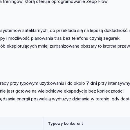
ja treningów, którą oferuje oprogramowanie Zepp Flow.
systemów satelitarnych, co przekłada się na lepszą dokładność i
apy i możliwość planowania tras bez telefonu czynią zegarek
ób eksplorujących mniej zurbanizowane obszary to istotna prze
racy przy typowym użytkowaniu i do około
7 dni
przy intensywn
enie jest gotowe na wielodniowe ekspedycje bez konieczności
ędzania energii pozwalają wydłużyć działanie w terenie, gdy dos
Typowy konkurent