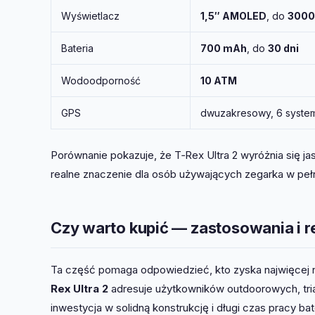
Wyświetlacz
1,5″ AMOLED
, do
3000
Bateria
700 mAh
, do
30 dni
Wodoodporność
10 ATM
GPS
dwuzakresowy, 6 syst
Porównanie pokazuje, że T‑Rex Ultra 2 wyróżnia się 
realne znaczenie dla osób używających zegarka w pełn
Czy warto kupić — zastosowania i 
Ta część pomaga odpowiedzieć, kto zyska najwięcej 
Rex Ultra 2
adresuje użytkowników outdoorowych, tria
inwestycja w solidną konstrukcję i długi czas pracy bat