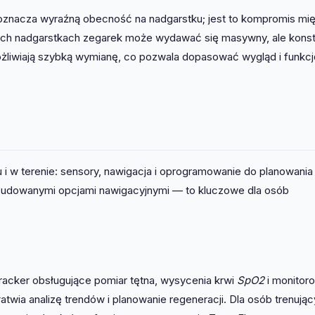
u oznacza wyraźną obecność na nadgarstku; jest to kompromis mi
zych nadgarstkach zegarek może wydawać się masywny, ale konst
żliwiają szybką wymianę, co pozwala dopasować wygląd i funkcj
 i w terenie: sensory, nawigacja i oprogramowanie do planowania 
udowanymi opcjami nawigacyjnymi — to kluczowe dla osób
acker obsługujące pomiar tętna, wysycenia krwi
SpO2
i monitor
atwia analizę trendów i planowanie regeneracji. Dla osób trenują