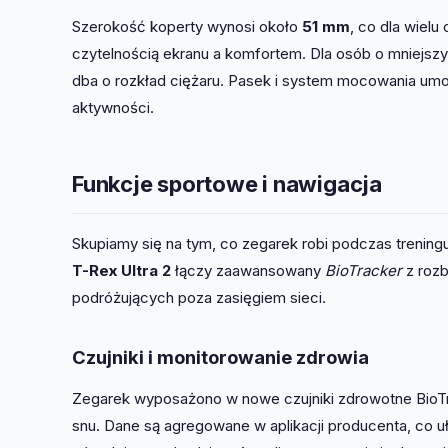
Szerokość koperty wynosi około
51 mm
, co dla wiel
czytelnością ekranu a komfortem. Dla osób o mniejs
dba o rozkład ciężaru. Pasek i system mocowania umo
aktywności.
Funkcje sportowe i nawigacja
Skupiamy się na tym, co zegarek robi podczas treningu
T-Rex Ultra 2
łączy zaawansowany
BioTracker
z rozb
podróżujących poza zasięgiem sieci.
Czujniki i monitorowanie zdrowia
Zegarek wyposażono w nowe czujniki zdrowotne BioTr
snu. Dane są agregowane w aplikacji producenta, co uł