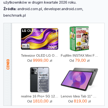
użytkowników w drugim kwartale 2026 roku.
Źródła:
android.com.pl, developer.android.com,
benchmark.pl
Telewizor OLED LG OLED65G54LW 65 cali 4K UHD
Fujifilm INSTAX Mini Film - 20 szt.
9999,00
79,00
Od
zł
Od
zł
realme 16 Pro+ 5G 12/512GB Szary
Lenovo Idea Tab 11" 8/128GB Szary (ZAFR0442PL)
1810,00
819,00
Od
zł
Od
zł