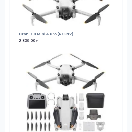
Dron DJI Mini 4 Pro (RC-N2)
2 839,00
zł