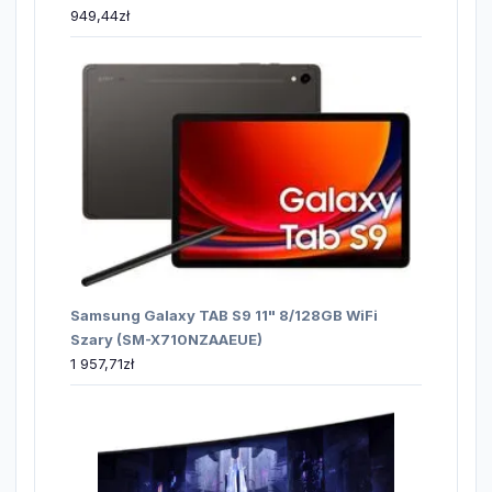
949,44
zł
Samsung Galaxy TAB S9 11" 8/128GB WiFi
Szary (SM-X710NZAAEUE)
1 957,71
zł