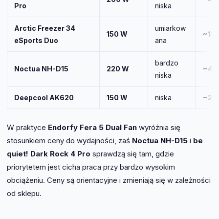
Pro
niska
Arctic Freezer 34
umiarkow
150 W
~180
eSports Duo
ana
bardzo
Noctua NH-D15
220 W
~470
niska
Deepcool AK620
150 W
niska
~250
W praktyce
Endorfy Fera 5 Dual Fan
wyróżnia się
stosunkiem ceny do wydajności, zaś
Noctua NH-D15
i
be
quiet! Dark Rock 4 Pro
sprawdzą się tam, gdzie
priorytetem jest cicha praca przy bardzo wysokim
obciążeniu. Ceny są orientacyjne i zmieniają się w zależności
od sklepu.