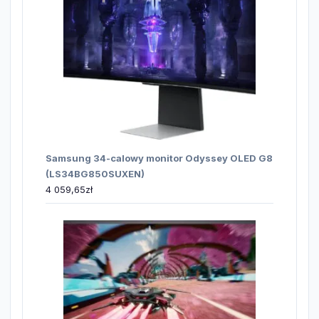
Samsung 34-calowy monitor Odyssey OLED G8
(LS34BG850SUXEN)
4 059,65
zł