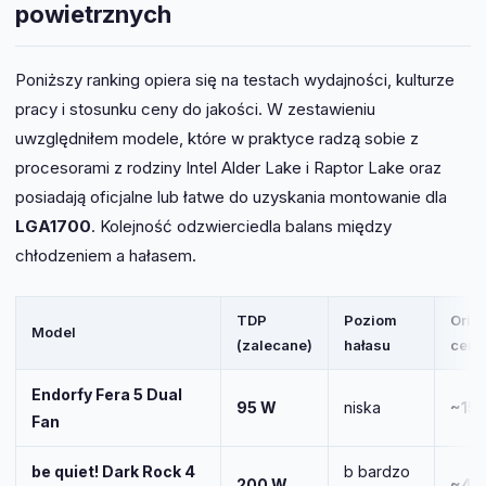
powietrznych
Poniższy ranking opiera się na testach wydajności, kulturze
pracy i stosunku ceny do jakości. W zestawieniu
uwzględniłem modele, które w praktyce radzą sobie z
procesorami z rodziny Intel Alder Lake i Raptor Lake oraz
posiadają oficjalne lub łatwe do uzyskania montowanie dla
LGA1700
. Kolejność odzwierciedla balans między
chłodzeniem a hałasem.
TDP
Poziom
Orie
Model
(zalecane)
hałasu
cena
Endorfy Fera 5 Dual
95 W
niska
~150
Fan
be quiet! Dark Rock 4
b bardzo
200 W
~450