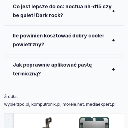
powierzchni radiatora i efekcie chłodzenia w
Co jest lepsze do oc: noctua nh-d15 czy
połączeniu z liczbą wentylatorów; liczba
be quiet! Dark rock?
ciepłowodów wpływa na szybkość rozpraszania
ciepła.
Oba modele radzą sobie bardzo dobrze z OC;
wybierz zależnie od kompatybilności z obudową i
Ile powinien kosztować dobry cooler
preferencji dotyczących wyglądu oraz dostępności
powietrzny?
montażu dla
LGA1700
.
Dobry budżetowy model zaczyna się od około
150
zł
, a ciche i bardzo wydajne chłodzenia kosztują
Jak poprawnie aplikować pastę
zwykle od
250 zł
w górę.
termiczną?
Nałóż małą kroplę na środek IHS i dociśnij radiator
równomiernie; unikaj rozmazywania pasty palcami.
Źródła:
wybierzpc.pl, komputronik.pl, morele.net, mediaexpert.pl