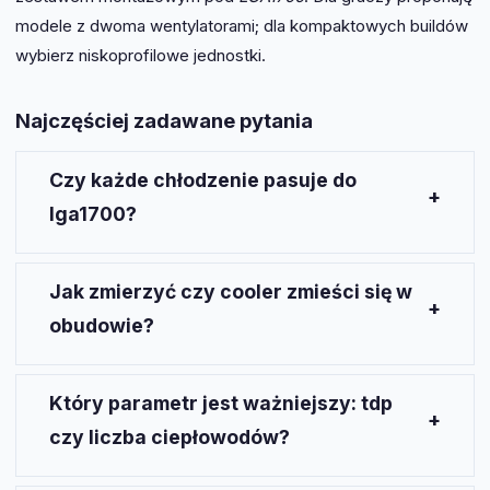
modele z dwoma wentylatorami; dla kompaktowych buildów
wybierz niskoprofilowe jednostki.
Najczęściej zadawane pytania
Czy każde chłodzenie pasuje do
lga1700?
Nie każde — wybierz model z oficjalnym
wsparciem montażu dla
LGA1700
lub sprawdź
Jak zmierzyć czy cooler zmieści się w
dostępność zestawu aktualizacyjnego u
obudowie?
producenta.
Zmierz od gniazda procesora do bocznej ścianki
obudowy i porównaj z wysokością radiatora podaną
Który parametr jest ważniejszy: tdp
przez producenta.
czy liczba ciepłowodów?
Oba są istotne, ale praktyczny test opiera się na