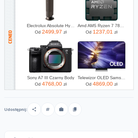
Electrolux Absolute Hygienic 800 EP83HB25WU
Amd AM5 Ryzen 7 7800X3D Tray 4,2GHz (100000000910)
2499,97
1237,01
Od
zł
Od
zł
Sony A7 III Czarny Body
Telewizor OLED Samsung QE65S90FATXXH 65 cali 4K UHD
4768,00
4869,00
Od
zł
Od
zł
Udostępnij: