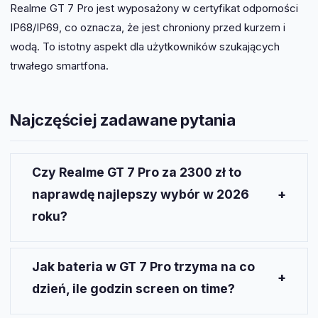
Realme GT 7 Pro jest wyposażony w certyfikat odporności
IP68/IP69, co oznacza, że jest chroniony przed kurzem i
wodą. To istotny aspekt dla użytkowników szukających
trwałego smartfona.
Najczęściej zadawane pytania
Czy Realme GT 7 Pro za 2300 zł to
naprawdę najlepszy wybór w 2026
roku?
Za tę cenę Realme GT 7 Pro oferuje świetne
specyfikacje, zwłaszcza ekran i procesor, ale warto
Jak bateria w GT 7 Pro trzyma na co
rozważyć jego konkurencję w zależności od
dzień, ile godzin screen on time?
indywidualnych potrzeb.