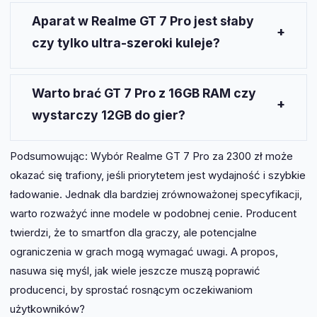
Bateria o pojemności 6500 mAh pozwala na około
8-9 godzin screen on time, co jest solidnym
Aparat w Realme GT 7 Pro jest słaby
wynikiem.
czy tylko ultra-szeroki kuleje?
Aparat główny oferuje wysoką jakość zdjęć, ale
ultra-szerokokątny obiektyw pozostaje nieco w
Warto brać GT 7 Pro z 16GB RAM czy
tyle.
wystarczy 12GB do gier?
12 GB RAM jest zazwyczaj wystarczające do gier,
Podsumowując: Wybór Realme GT 7 Pro za 2300 zł może
ale 16 GB może być korzystne dla wymagających
okazać się trafiony, jeśli priorytetem jest wydajność i szybkie
użytkowników.
ładowanie. Jednak dla bardziej zrównoważonej specyfikacji,
warto rozważyć inne modele w podobnej cenie. Producent
twierdzi, że to smartfon dla graczy, ale potencjalne
ograniczenia w grach mogą wymagać uwagi. A propos,
nasuwa się myśl, jak wiele jeszcze muszą poprawić
producenci, by sprostać rosnącym oczekiwaniom
użytkowników?