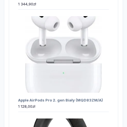
1 344,90
zł
Apple AirPods Pro 2. gen Biały (MQD83ZM/A)
1 128,00
zł