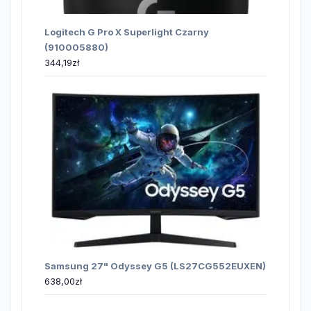
Logitech G Pro X Superlight Czarny
(910005880)
344,19
zł
Samsung 27" Odyssey G5 (LS27CG552EUXEN)
638,00
zł