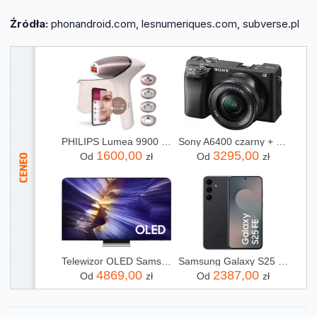
Źródła:
phonandroid.com, lesnumeriques.com, subverse.pl
PHILIPS Lumea 9900 SkinAI BRI977/00
Sony A6400 czarny + 16-50mm
1600,00
3295,00
Od
zł
Od
zł
Telewizor OLED Samsung QE65S90FATXXH 65 cali 4K UHD
Samsung Galaxy S25 FE 8/256GB Czarny
4869,00
2387,00
Od
zł
Od
zł