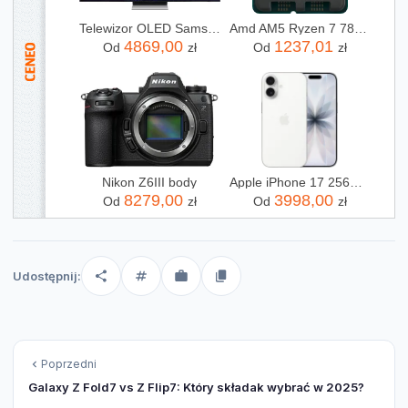
Telewizor OLED Samsung QE65S90FATXXH 65 cali 4K UHD
Amd AM5 Ryzen 7 7800X3D Tray 4,2GHz (100000000910)
4869,00
1237,01
Od
zł
Od
zł
Nikon Z6III body
Apple iPhone 17 256GB Biały
8279,00
3998,00
Od
zł
Od
zł
Udostępnij:
Poprzedni
Galaxy Z Fold7 vs Z Flip7: Który składak wybrać w 2025?