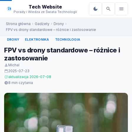
do
Tech Website
treści
Porady i Wiedza ze Świata Technologii
Strona główna
Gadżety
Drony
FPV vs drony standardowe – różnice i zastosowanie
DRONY
ELEKTRONIKA
TECHNOLOGIA
FPV vs drony standardowe – różnice i
zastosowanie
Michal
2025-07-23
aktualizacja 2026-07-08
8 min czytania