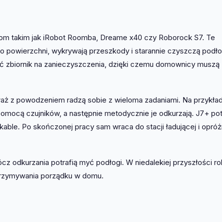
m takim jak iRobot Roomba, Dreame x40 czy Roborock S7. Te
o powierzchni, wykrywają przeszkody i starannie czyszczą podło
ać zbiornik na zanieczyszczenia, dzięki czemu domownicy muszą
eważ z powodzeniem radzą sobie z wieloma zadaniami. Na przykła
omocą czujników, a następnie metodycznie je odkurzają. J7+ pot
kable. Po skończonej pracy sam wraca do stacji ładującej i opróż
ócz odkurzania potrafią myć podłogi. W niedalekiej przyszłości r
trzymywania porządku w domu.