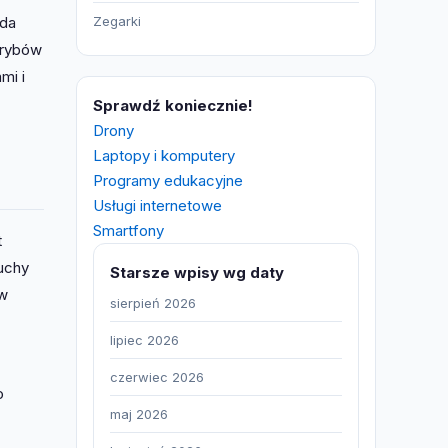
Zegarki
ada
trybów
mi i
Sprawdź koniecznie!
Drony
Laptopy i komputery
Programy edukacyjne
Usługi internetowe
Smartfony
t
uchy
Starsze wpisy wg daty
 w
sierpień 2026
lipiec 2026
czerwiec 2026
o
maj 2026