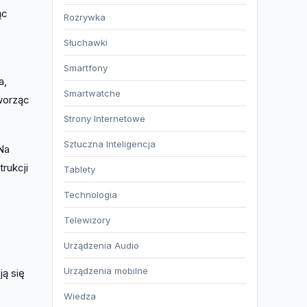
ąc
Rozrywka
Słuchawki
Smartfony
a,
Smartwatche
tworząc
Strony Internetowe
Sztuczna Inteligencja
Na
rukcji
Tablety
Technologia
Telewizory
Urządzenia Audio
Urządzenia mobilne
ją się
Wiedza