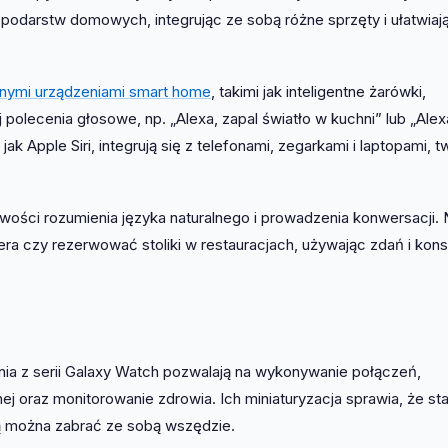
odarstw domowych, integrując ze sobą różne sprzęty i ułatwiaj
nymi urządzeniami smart home
, takimi jak inteligentne żarówki,
olecenia głosowe, np. „Alexa, zapal światło w kuchni” lub „Alex
jak Apple Siri, integrują się z telefonami, zegarkami i laptopami, 
wości rozumienia języka naturalnego i prowadzenia konwersacji. 
era czy rezerwować stoliki w restauracjach, używając zdań i konst
enia z serii Galaxy Watch pozwalają na wykonywanie połączeń,
j oraz monitorowanie zdrowia. Ich miniaturyzacja sprawia, że sta
ą można zabrać ze sobą wszędzie.