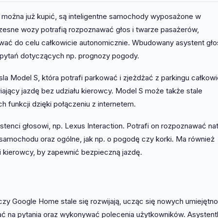
e można już kupić, są inteligentne samochody wyposażone w
zesne wozy potrafią rozpoznawać głos i twarze pasażerów,
ować do celu całkowicie autonomicznie. Wbudowany asystent gł
 pytań dotyczących np. prognozy pogody.
a Model S, która potrafi parkować i zjeżdżać z parkingu całkowi
wiający jazdę bez udziału kierowcy. Model S może także stale
 funkcji dzięki połączeniu z internetem.
nci głosowi, np. Lexus Interaction. Potrafi on rozpoznawać nat
amochodu oraz ogólne, jak np. o pogodę czy korki. Ma również
 kierowcy, by zapewnić bezpieczną jazdę.
 czy Google Home stale się rozwijają, ucząc się nowych umiejętno
ć na pytania oraz wykonywać polecenia użytkowników. Asystent