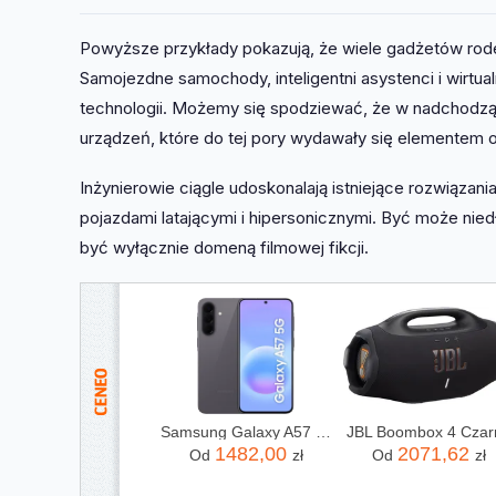
Powyższe przykłady pokazują, że wiele gadżetów rodem
Samojezdne samochody, inteligentni asystenci i wirtual
technologii. Możemy się spodziewać, że w nadchodząc
urządzeń, które do tej pory wydawały się elementem o
Inżynierowie ciągle udoskonalają istniejące rozwiązan
pojazdami latającymi i hipersonicznymi. Być może nied
być wyłącznie domeną filmowej fikcji.
Samsung Galaxy A57 5G 8/128GB Szary
JBL Boombox 4 Czar
1482,00
2071,62
Od
zł
Od
zł