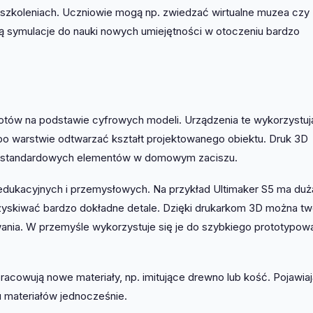
i szkoleniach. Uczniowie mogą np. zwiedzać wirtualne muzea czy
ją symulacje do nauki nowych umiejętności w otoczeniu bardzo
iotów na podstawie cyfrowych modeli. Urządzenia te wykorzystuj
po warstwie odtwarzać kształt projektowanego obiektu. Druk 3D
niestandardowych elementów w domowym zaciszu.
 edukacyjnych i przemysłowych. Na przykład Ultimaker S5 ma duż
uzyskiwać bardzo dokładne detale. Dzięki drukarkom 3D można t
wania. W przemyśle wykorzystuje się je do szybkiego prototypow
acowują nowe materiały, np. imitujące drewno lub kość. Pojawiaj
u materiałów jednocześnie.