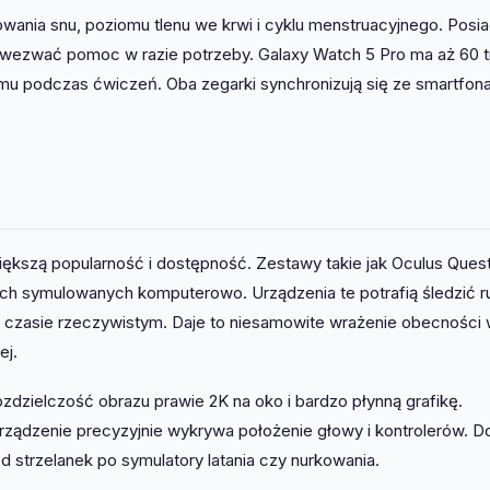
wania snu, poziomu tlenu we krwi i cyklu menstruacyjnego. Posi
y wezwać pomoc w razie potrzeby. Galaxy Watch 5 Pro ma aż 60 
zmu podczas ćwiczeń. Oba zegarki synchronizują się ze smartfona
większą popularność i dostępność. Zestawy takie jak Oculus Ques
ach symulowanych komputerowo. Urządzenia te potrafią śledzić r
czasie rzeczywistym. Daje to niesamowite wrażenie obecności
ej.
zdzielczość obrazu prawie 2K na oko i bardzo płynną grafikę.
rządzenie precyzyjnie wykrywa położenie głowy i kontrolerów. D
d strzelanek po symulatory latania czy nurkowania.