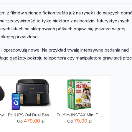
 z filmów science fiction trafiło już na rynek i do naszych dom
na rzeczywistość to tylko niektóre z najbardziej futurystycznych
ych latach na sklepowych półkach pojawi się jeszcze więcej
dległej przyszłości.
ia i opracowują nowe. Na przykład trwają intensywne badania nad
ługo gadżety pokroju teleportera czy manipulatora grawitacji prz
ny
PHILIPS Ovi Dual Basket AirFryer NA352/00
Fujifilm INSTAX Mini Film - 20 szt.
479,00
79,00
Od
zł
Od
zł