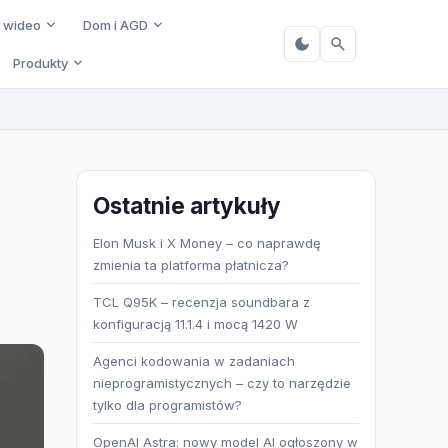
i wideo
Dom i AGD
Produkty
Ostatnie artykuły
Elon Musk i X Money – co naprawdę
zmienia ta platforma płatnicza?
TCL Q95K – recenzja soundbara z
konfiguracją 11.1.4 i mocą 1420 W
Agenci kodowania w zadaniach
nieprogramistycznych – czy to narzędzie
tylko dla programistów?
OpenAI Astra: nowy model AI ogłoszony w