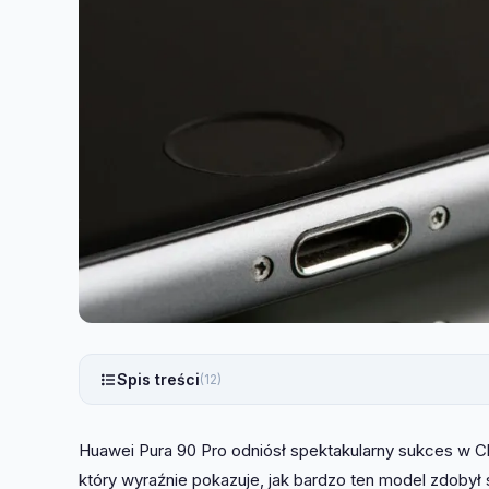
Spis treści
(12)
Huawei Pura 90 Pro odniósł spektakularny sukces w Chi
który wyraźnie pokazuje, jak bardzo ten model zdobył