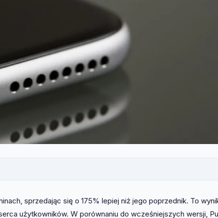
nach, sprzedając się o 175% lepiej niż jego poprzednik. To wyni
 serca użytkowników. W porównaniu do wcześniejszych wersji, Pu