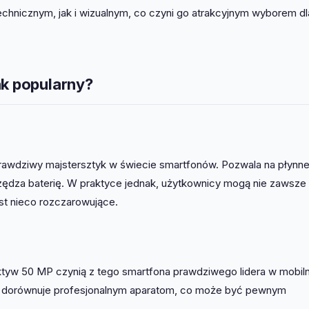
chnicznym, jak i wizualnym, co czyni go atrakcyjnym wyborem dl
ak popularny?
rawdziwy majstersztyk w świecie smartfonów. Pozwala na płynn
czędza baterię. W praktyce jednak, użytkownicy mogą nie zawsze
st nieco rozczarowujące.
ektyw 50 MP czynią z tego smartfona prawdziwego lidera w mobiln
nie dorównuje profesjonalnym aparatom, co może być pewnym