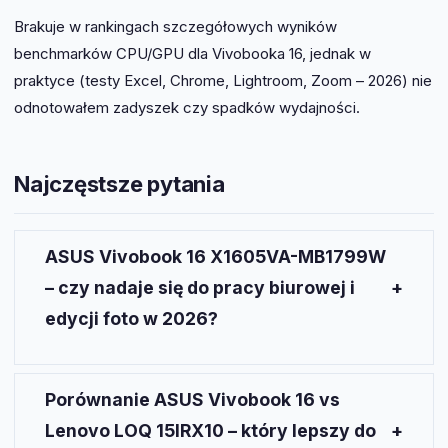
Brakuje w rankingach szczegółowych wyników
benchmarków CPU/GPU dla Vivobooka 16, jednak w
praktyce (testy Excel, Chrome, Lightroom, Zoom – 2026) nie
odnotowałem zadyszek czy spadków wydajności.
Najczęstsze pytania
ASUS Vivobook 16 X1605VA-MB1799W
– czy nadaje się do pracy biurowej i
edycji foto w 2026?
Tak. Model ten obsługuje sprawnie zarówno
aplikacje biurowe, jak i edytory zdjęć (RAW),
Porównanie ASUS Vivobook 16 vs
oferując szybki RAM i mocny procesor Intel Core
Lenovo LOQ 15IRX10 – który lepszy do
Ultra 5.