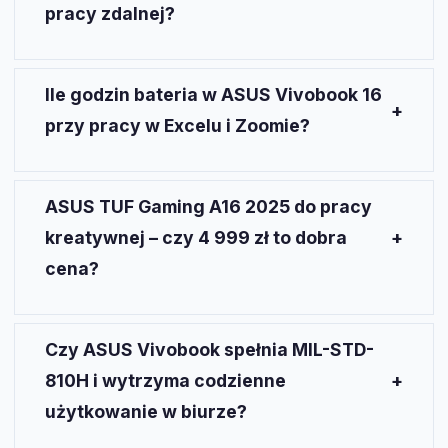
pracy zdalnej?
Vivobook 16 wygrywa pod względem mobilności i
czasu pracy na baterii (do 18 h). Lenovo LOQ
Ile godzin bateria w ASUS Vivobook 16
15IRX10 ma przewagę w wydajności graficznej.
przy pracy w Excelu i Zoomie?
Średnio 13-16 godzin przy umiarkowanej jasności
ekranu i kilku aktywnych aplikacjach.
ASUS TUF Gaming A16 2025 do pracy
kreatywnej – czy 4 999 zł to dobra
cena?
Cena jest konkurencyjna względem innych modeli
gamingowych o zbliżonej specyfikacji. Model ten
Czy ASUS Vivobook spełnia MIL-STD-
oferuje 16 GB RAM z rozbudową do 32 GB.
810H i wytrzyma codzienne
użytkowanie w biurze?