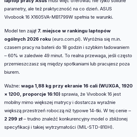
laptop pracy Asus
musi więc oferować nie tylko solidne
parametry, ale też praktyczność na co dzień. ASUS
Vivobook 16 X1605VA-MB1799W spełnia te warunki.
Model ten zajął
7. miejsce w rankingu laptopów
ogólnych 2026 roku
(euro.com.pl). Wyróżnia się m.in.
czasem pracy na baterii do 18 godzin i szybkim ładowaniem
– 60% w zaledwie 49 minut. To realna przewaga, jeśli często
przemieszczasz się między spotkaniami lub pracujesz poza
biurem.
Ważne:
waga 1,88 kg przy ekranie 16 cali (WUXGA, 1920
× 1200, proporcje 16:10)
sprawia, że Vivobook 16 jest
mobilny mimo większej matrycy i dostarcza wyraźnie
większą przestrzeń roboczą niż typowe 14-tki. W tej cenie –
2 299 zł
– trudno znaleźć konkurencyjny model o zbliżonej
specyfikacji i takiej wytrzymałości (MIL-STD-810H).