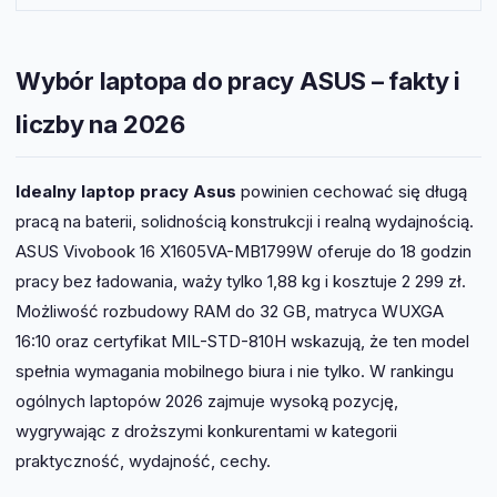
Tak. Laptop przeszedł testy MIL-STD-810H, co
potwierdza jego odporność na upadki, wstrząsy i
typowe biurowe zagrożenia mechaniczne.
Wybór laptopa do pracy ASUS – fakty i
liczby na 2026
Idealny laptop pracy Asus
powinien cechować się długą
pracą na baterii, solidnością konstrukcji i realną wydajnością.
ASUS Vivobook 16 X1605VA-MB1799W oferuje do 18 godzin
pracy bez ładowania, waży tylko 1,88 kg i kosztuje 2 299 zł.
Możliwość rozbudowy RAM do 32 GB, matryca WUXGA
16:10 oraz certyfikat MIL-STD-810H wskazują, że ten model
spełnia wymagania mobilnego biura i nie tylko. W rankingu
ogólnych laptopów 2026 zajmuje wysoką pozycję,
wygrywając z droższymi konkurentami w kategorii
praktyczność, wydajność, cechy.