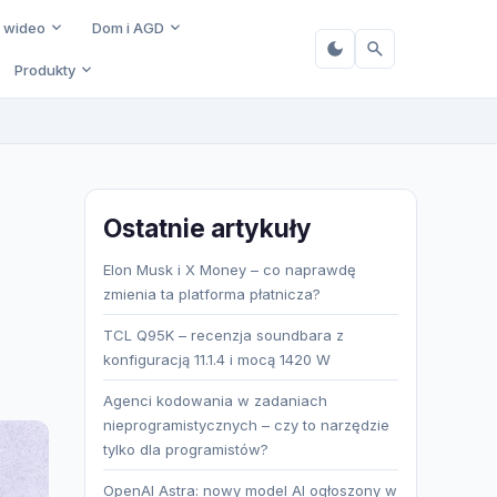
i wideo
Dom i AGD
Produkty
Ostatnie artykuły
Elon Musk i X Money – co naprawdę
zmienia ta platforma płatnicza?
TCL Q95K – recenzja soundbara z
konfiguracją 11.1.4 i mocą 1420 W
Agenci kodowania w zadaniach
nieprogramistycznych – czy to narzędzie
tylko dla programistów?
OpenAI Astra: nowy model AI ogłoszony w