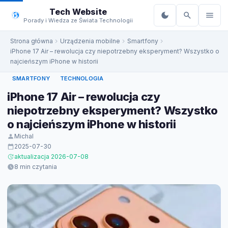
do
Tech Website
treści
Porady i Wiedza ze Świata Technologii
Strona główna
Urządzenia mobilne
Smartfony
iPhone 17 Air – rewolucja czy niepotrzebny eksperyment? Wszystko o
najcieńszym iPhone w historii
SMARTFONY
TECHNOLOGIA
iPhone 17 Air – rewolucja czy
niepotrzebny eksperyment? Wszystko
o najcieńszym iPhone w historii
Michal
2025-07-30
aktualizacja 2026-07-08
8 min czytania