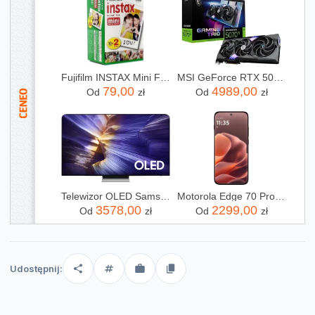
Fujifilm INSTAX Mini Film - 20 szt.
MSI GeForce RTX 5070 Ti Gaming Trio OC 16GB (V531240R)
79,00
4989,00
Od
zł
Od
zł
Telewizor OLED Samsung QE55S90FAEXXH 55 cali 4K UHD
Motorola Edge 70 Pro 8/256GB Bordowy
3578,00
2299,00
Od
zł
Od
zł
Udostępnij: