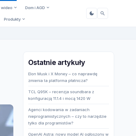
i wideo
Dom i AGD
Produkty
Ostatnie artykuły
Elon Musk i X Money – co naprawdę
zmienia ta platforma płatnicza?
TCL Q95K – recenzja soundbara z
konfiguracją 11.1.4 i mocą 1420 W
Agenci kodowania w zadaniach
nieprogramistycznych – czy to narzędzie
tylko dla programistów?
OpenAI Astra: nowy model AI ogłoszony w