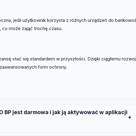
eczna, jeśli użytkownik korzysta z różnych urządzeń do bankowoś
co może zająć trochę czasu.
zansę stać się standardem w przyszłości. Dzięki ciągłemu rozwo
j zaawansowanych form ochrony.
 BP jest darmowa i jak ją aktywować w aplikacji
armowa. Aby ją aktywować, zaloguj się do aplikacji iPKO,