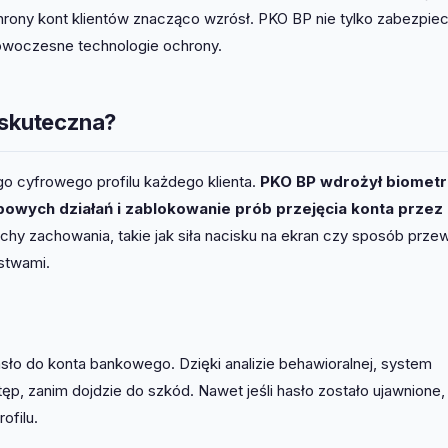
chrony kont klientów znacząco wzrósł. PKO BP nie tylko zabezpie
nowoczesne technologie ochrony.
 skuteczna?
go cyfrowego profilu każdego klienta.
PKO BP wdrożył biometr
powych działań i zablokowanie prób przejęcia konta przez
echy zachowania, takie jak siła nacisku na ekran czy sposób przewi
stwami.
sło do konta bankowego. Dzięki analizie behawioralnej, system
p, zanim dojdzie do szkód. Nawet jeśli hasło zostało ujawnione,
ofilu.