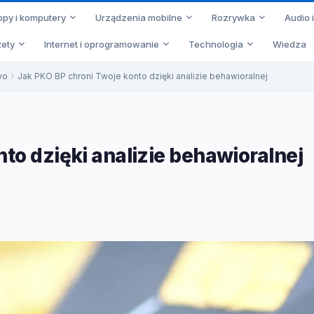
opy i komputery
Urządzenia mobilne
Rozrywka
Audio 
ety
Internet i oprogramowanie
Technologia
Wiedza
wo
Jak PKO BP chroni Twoje konto dzięki analizie behawioralnej
to dzięki analizie behawioralnej