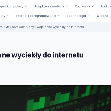
opy i komputery
Urządzenia mobilne
Rozrywka
Audio 
ety
Internet i oprogramowanie
Technologia
Wiedza
wo
Jak sprawdzić, czy Twoje dane wyciekły do internetu
ane wyciekły do internetu