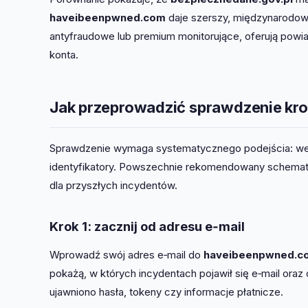
haveibeenpwned.com
daje szerszy, międzynarodowy
antyfraudowe lub premium monitorujące, oferują powi
konta.
Jak przeprowadzić sprawdzenie kro
Sprawdzenie wymaga systematycznego podejścia: weryf
identyfikatory. Powszechnie rekomendowany schemat o
dla przyszłych incydentów.
Krok 1: zacznij od adresu e‑mail
Wprowadź swój adres e‑mail do
haveibeenpwned.c
pokażą, w których incydentach pojawił się e‑mail ora
ujawniono hasła, tokeny czy informacje płatnicze.