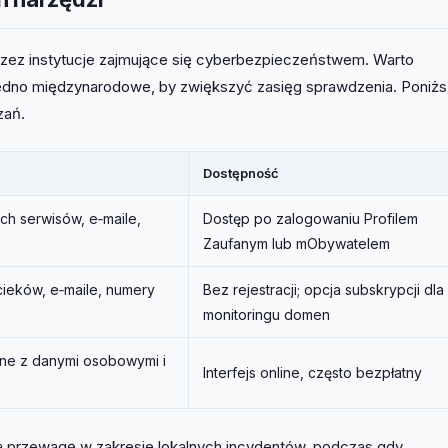
przez instytucje zajmujące się cyberbezpieczeństwem. Warto
jedno międzynarodowe, by zwiększyć zasięg sprawdzenia. Poniż
zań.
Dostępność
h serwisów, e‑maile,
Dostęp po zalogowaniu Profilem
Zaufanym lub mObywatelem
eków, e‑maile, numery
Bez rejestracji; opcja subskrypcji dla
)
monitoringu domen
ne z danymi osobowymi i
Interfejs online, często bezpłatny
 przewagę w zakresie lokalnych incydentów, podczas gdy