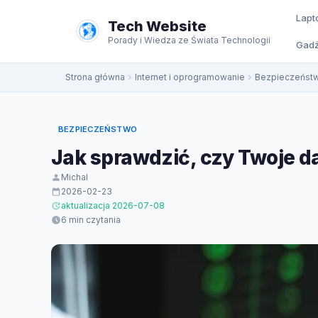
do
Lapt
treści
Tech Website
Porady i Wiedza ze Świata Technologii
Gadż
Strona główna
Internet i oprogramowanie
Bezpieczeńst
BEZPIECZEŃSTWO
Jak sprawdzić, czy Twoje d
Michal
2026-02-23
aktualizacja 2026-07-08
6 min czytania