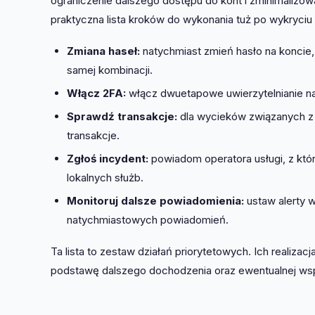
ograniczenie dalszego dostępu do kont i zminimalizow
praktyczna lista kroków do wykonania tuż po wykryciu
Zmiana haseł:
natychmiast zmień hasło na koncie,
samej kombinacji.
Włącz 2FA:
włącz dwuetapowe uwierzytelnianie na
Sprawdź transakcje:
dla wycieków związanych z p
transakcje.
Zgłoś incydent:
powiadom operatora usługi, z któ
lokalnych służb.
Monitoruj dalsze powiadomienia:
ustaw alerty w
natychmiastowych powiadomień.
Ta lista to zestaw działań priorytetowych. Ich realiza
podstawę dalszego dochodzenia oraz ewentualnej wspó