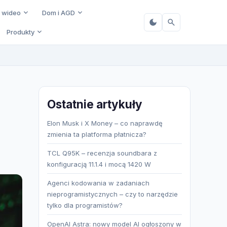
i wideo
Dom i AGD
Produkty
Ostatnie artykuły
Elon Musk i X Money – co naprawdę
zmienia ta platforma płatnicza?
TCL Q95K – recenzja soundbara z
konfiguracją 11.1.4 i mocą 1420 W
Agenci kodowania w zadaniach
nieprogramistycznych – czy to narzędzie
tylko dla programistów?
OpenAI Astra: nowy model AI ogłoszony w