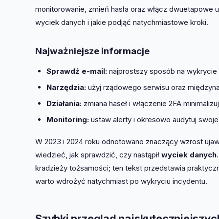
monitorowanie, zmień hasła oraz włącz dwuetapowe uw
wyciek danych i jakie podjąć natychmiastowe kroki.
Najważniejsze informacje
Sprawdź e‑mail:
najprostszy sposób na wykrycie 
Narzędzia:
użyj rządowego serwisu oraz międzyn
Działania:
zmiana haseł i włączenie 2FA minimalizu
Monitoring:
ustaw alerty i okresowo audytuj swoje
W 2023 i 2024 roku odnotowano znaczący wzrost ujaw
wiedzieć, jak sprawdzić, czy nastąpił
wyciek danych
kradzieży tożsamości; ten tekst przedstawia praktyczn
warto wdrożyć natychmiast po wykryciu incydentu.
Szybki przegląd najskuteczniejszyc