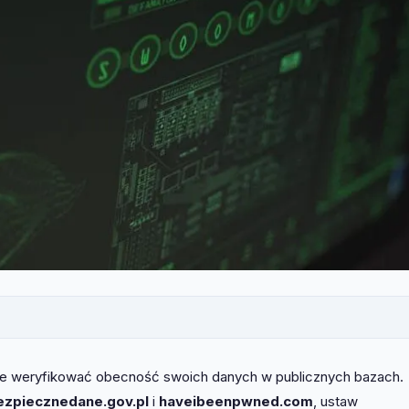
nie weryfikować obecność swoich danych w publicznych bazach.
ezpiecznedane.gov.pl
i
haveibeenpwned.com
, ustaw