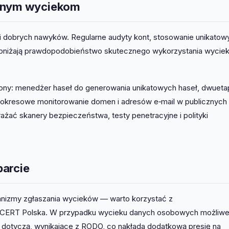
ejnym wyciekom
i dobrych nawyków. Regularne audyty kont, stosowanie unikatow
obniżają prawdopodobieństwo skutecznego wykorzystania wycie
rony: menedżer haseł do generowania unikatowych haseł, dwuet
az okresowe monitorowanie domen i adresów e‑mail w publicznych
ażać skanery bezpieczeństwa, testy penetracyjne i polityki
parcie
anizmy zgłaszania wycieków — warto korzystać z
o CERT Polska. W przypadku wycieku danych osobowych możliwe
 dotyczą, wynikające z RODO, co nakłada dodatkową presję na