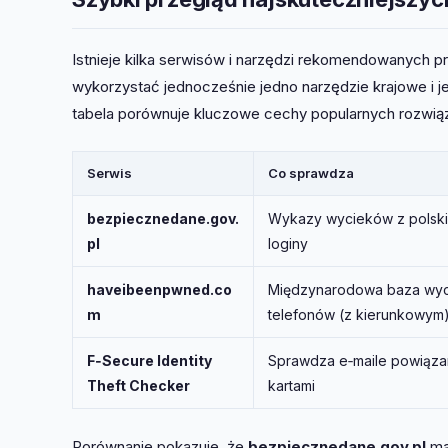
Istnieje kilka serwisów i narzędzi rekomendowanych 
wykorzystać jednocześnie jedno narzędzie krajowe i 
tabela porównuje kluczowe cechy popularnych rozwią
Serwis
Co sprawdza
bezpiecznedane.gov.
Wykazy wycieków z polskic
pl
loginy
haveibeenpwned.co
Międzynarodowa baza wyci
m
telefonów (z kierunkowym
F‑Secure Identity
Sprawdza e‑maile powiąza
Theft Checker
kartami
Porównanie pokazuje, że
bezpiecznedane.gov.pl
ma