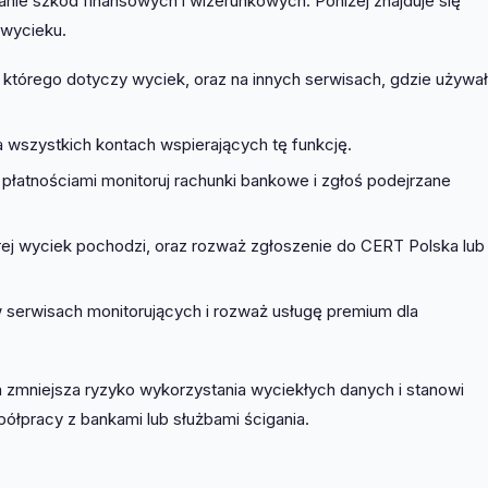
anie szkód finansowych i wizerunkowych. Poniżej znajduje się
 wycieku.
 którego dotyczy wyciek, oraz na innych serwisach, gdzie używał
 wszystkich kontach wspierających tę funkcję.
łatnościami monitoruj rachunki bankowe i zgłoś podejrzane
rej wyciek pochodzi, oraz rozważ zgłoszenie do CERT Polska lub
 serwisach monitorujących i rozważ usługę premium dla
cja zmniejsza ryzyko wykorzystania wyciekłych danych i stanowi
łpracy z bankami lub służbami ścigania.