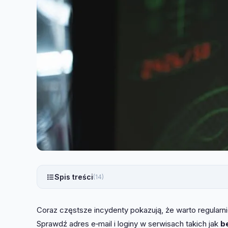
Spis treści
(14)
Coraz częstsze incydenty pokazują, że warto regular
Sprawdź adres e‑mail i loginy w serwisach takich jak
b