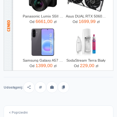
Panasonic Lumix S5II + 20-60mm f/3.5-5.6
Asus DUAL RTX 5060 8GB OC (90YV0N12M0NA00)
6661,00
1699,99
Od
zł
Od
zł
Samsung Galaxy A57 5G 8/128GB Szary
SodaStream Terra Biały
1399,00
229,00
Od
zł
Od
zł
Udostępnij:
Poprzedni