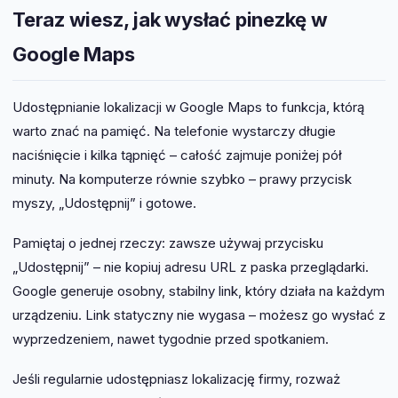
zakładkę „Osadź mapę”. Skopiuj kod iframe i wklej
Teraz wiesz, jak wysłać pinezkę w
go w edytorze WordPress w bloku
„Niestandardowy HTML” (tryb klasyczny) lub przez
Google Maps
blok „HTML” w Gutenbergu. Mapa pojawi się
bezpośrednio na stronie.
Udostępnianie lokalizacji w Google Maps to funkcja, którą
warto znać na pamięć. Na telefonie wystarczy długie
naciśnięcie i kilka tąpnięć – całość zajmuje poniżej pół
minuty. Na komputerze równie szybko – prawy przycisk
myszy, „Udostępnij” i gotowe.
Pamiętaj o jednej rzeczy: zawsze używaj przycisku
„Udostępnij” – nie kopiuj adresu URL z paska przeglądarki.
Google generuje osobny, stabilny link, który działa na każdym
urządzeniu. Link statyczny nie wygasa – możesz go wysłać z
wyprzedzeniem, nawet tygodnie przed spotkaniem.
Jeśli regularnie udostępniasz lokalizację firmy, rozważ