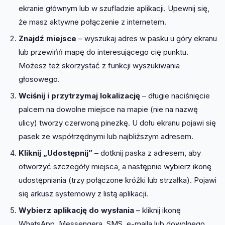
ekranie głównym lub w szufladzie aplikacji. Upewnij się,
że masz aktywne połączenie z internetem.
Znajdź miejsce
– wyszukaj adres w pasku u góry ekranu
lub przewińń mapę do interesującego cię punktu.
Możesz też skorzystać z funkcji wyszukiwania
głosowego.
Wciśnij i przytrzymaj lokalizację
– długie naciśnięcie
palcem na dowolne miejsce na mapie (nie na nazwę
ulicy) tworzy czerwoną pinezkę. U dołu ekranu pojawi się
pasek ze współrzędnymi lub najbliższym adresem.
Kliknij „Udostępnij”
– dotknij paska z adresem, aby
otworzyć szczegóły miejsca, a następnie wybierz ikonę
udostępniania (trzy połączone króżki lub strzałka). Pojawi
się arkusz systemowy z listą aplikacji.
Wybierz aplikację do wysłania
– kliknij ikonę
WhatsApp, Messengera, SMS, e-maila lub dowolnego