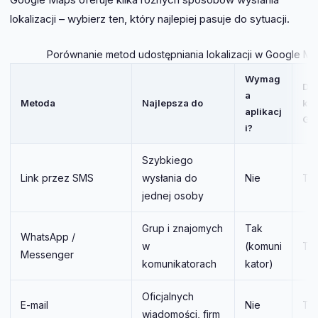
lokalizacji – wybierz ten, który najlepiej pasuje do sytuacji.
Porównanie metod udostępniania lokalizacji w Google M
Wymag
Dzi
a
Metoda
Najlepsza do
kon
aplikacj
Go
i?
Szybkiego
Link przez SMS
wysłania do
Nie
Ta
jednej osoby
Grup i znajomych
Tak
WhatsApp /
w
(komuni
Ta
Messenger
komunikatorach
kator)
Oficjalnych
E-mail
Nie
Ta
wiadomości, firm