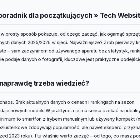
 poradnik dla początkujących » Tech Websi
w prosty sposób pokazuje, od czego zacząć, jak ogarnąć sprzęt 
alnych danych 2025/2026 w sieci. Najważniejsze? Zrób pierwszy kr
iste – sam zaczynałem od używanego aparatu bez statystyk, ran
e podaje danych o fotografii, kluczowe jest praktyczne podejści
 naprawdę trzeba wiedzieć?
chaos. Brak aktualnych danych o cenach i rankingach na sezon
odaje nowych modeli. W praktyce: nie ma sensu czekać na idealn
nimum to smartfon z trybem manualnym lub używany kompakt (n
zlusterkowe zdobywają popularność, ale nawet eksperci przyzna
d 2023 roku). I tu właśnie warto zacząć – od tego, co masz pod