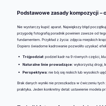
Podstawowe zasady kompozycji – od 
Nie wystarczy kupić aparat. Największy błąd począt
przygodę fotografią poradnik powinien zawsze od tego p
fundamentem. Przykład z życia: zdjęcia miejskich krajo
Dopiero świadome kadrowanie pozwoliło uzyskać efek
Trójpodział
: podziel kadr na 9 równych części, kl
Naturalne linie prowadzące
: wykorzystuj drogi, 
Perspektywa
: nie bój się niskich lub wysokich uję
Brak danych wyniki nie przeszkadza w ćwiczeniu tych z
praktyka. Jeden konkretny detal: ustawienie modela prz