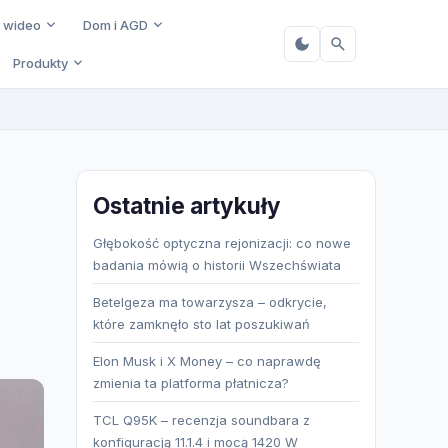
i wideo
Dom i AGD
Produkty
Ostatnie artykuły
Głębokość optyczna rejonizacji: co nowe
badania mówią o historii Wszechświata
Betelgeza ma towarzysza – odkrycie,
które zamknęło sto lat poszukiwań
Elon Musk i X Money – co naprawdę
zmienia ta platforma płatnicza?
TCL Q95K – recenzja soundbara z
konfiguracją 11.1.4 i mocą 1420 W