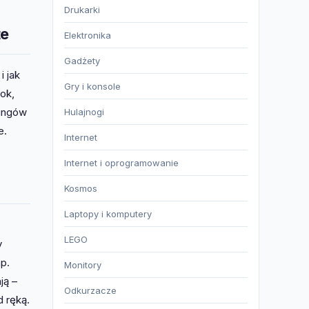
Drukarki
te
Elektronika
Gadżety
i jak
Gry i konsole
ok,
kingów
Hulajnogi
e.
Internet
Internet i oprogramowanie
Kosmos
Laptopy i komputery
LEGO
y
p.
Monitory
ją –
Odkurzacze
 ręką.