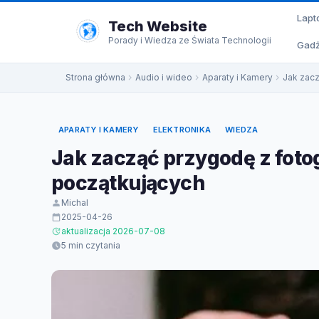
do
Lapt
treści
Tech Website
Porady i Wiedza ze Świata Technologii
Gadż
Strona główna
Audio i wideo
Aparaty i Kamery
Jak zacz
APARATY I KAMERY
ELEKTRONIKA
WIEDZA
Jak zacząć przygodę z fotog
początkujących
Michal
2025-04-26
aktualizacja 2026-07-08
5 min czytania