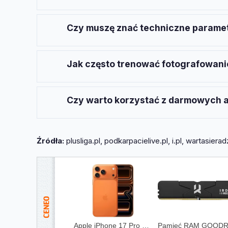
Wystarczy smartfon z trybem manualnym. Licz
aparatu.
Czy muszę znać techniczne paramet
Na start wystarczy rozumieć podstawy: czas n
Jak często trenować fotografowani
Minimum kilka razy w tygodniu, nawet krótkie
umiejętności.
Czy warto korzystać z darmowych ap
Tak. Snapseed czy Lightroom Mobile pozwalaj
Źródła:
plusliga.pl, podkarpacielive.pl, i.pl, wartasier
Apple iPhone 17 Pro Max 256GB Kosmiczny pomarańcz