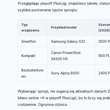
Przeglądając playoff PlusLigi, znajdziesz tabele, statys
szybkie porównanie typów sprzętu:
Typ
Szaco
Przykład/model
urządzenia
(2026)
Smartfon
Samsung Galaxy S23
3500 
Canon PowerShot
Kompakt
900 P
SX620 HS
Bezlusterkow
Sony Alpha 6000
2400 P
iec
Wybierając sprzęt, nie sugeruj się aktualnych danych 2
bilans setów +6 w playoff PlusLigi), bo tu liczy się pra
codziennie. Ogromna różnica.