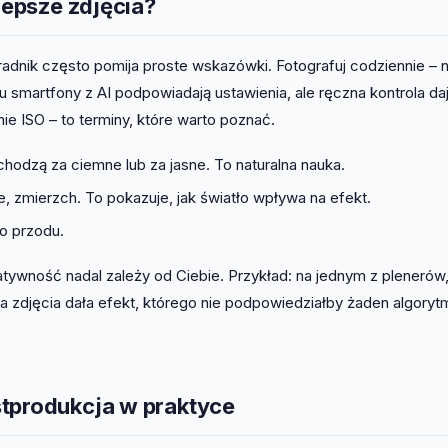
lepsze zdjęcia?
radnik często pomija proste wskazówki. Fotografuj codziennie – 
u smartfony z AI podpowiadają ustawienia, ale ręczna kontrola da
nie ISO – to terminy, które warto poznać.
chodzą za ciemne lub za jasne. To naturalna nauka.
e, zmierzch. To pokazuje, jak światło wpływa na efekt.
o przodu.
atywność nadal zależy od Ciebie. Przykład: na jednym z pleneró
a zdjęcia dała efekt, którego nie podpowiedziałby żaden algoryt
stprodukcja w praktyce