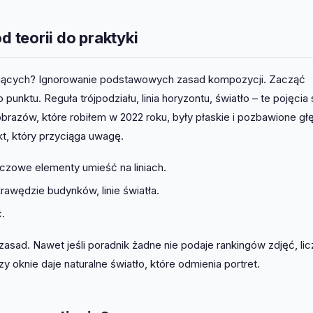
teorii do praktyki
kujących? Ignorowanie podstawowych zasad kompozycji. Zacząć
unktu. Reguła trójpodziału, linia horyzontu, światło – te pojęcia 
brazów, które robiłem w 2022 roku, były płaskie i pozbawione głę
t, który przyciąga uwagę.
uczowe elementy umieść na liniach.
krawędzie budynków, linie światła.
ć.
asad. Nawet jeśli poradnik żadne nie podaje rankingów zdjęć, lic
y oknie daje naturalne światło, które odmienia portret.