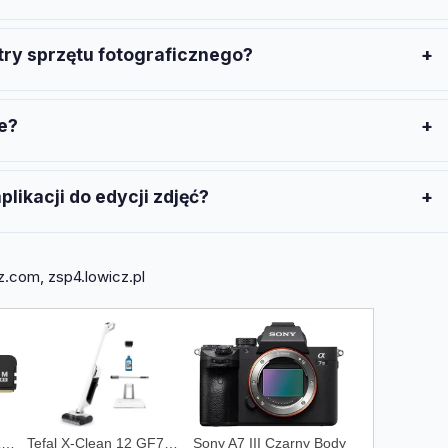
y się praktyka i znajomość podstaw kompozycji, nie cena
ry sprzętu fotograficznego?
aświetlania, ISO i przysłona. Reszty nauczysz się w praktyce.
e?
 sesje. Regularność to klucz do szybkiego rozwoju
likacji do edycji zdjęć?
ą osiągnąć świetne efekty bez kosztów.
adz.com, zsp4.lowicz.pl
Pamięć RAM GOODRAM IRDM 32GB 2x16GB 6000MHz DDR5 CL30 DIMM (IR6000D564L30S32GDC)
Tefal X-Clean 12 GF7257F1
Sony A7 III Czarny Body