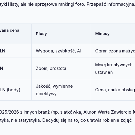
tyki i listy, ale nie sprzętowe rankingi foto. Przepaść informacyjna
wana cena
Plusy
Minusy
PLN
Wygoda, szybkość, AI
Ograniczona matry
Mniej kreatywnych
LN
Zoom, prostota
ustawień
Jakość, wymienne
LN (body)
Cena, nauka obsług
obiektywy
025/2026 z innych branż (np. siatkówka, Aluron Warta Zawiercie 1
ktyka, nie statystyka. Decyduj się na to, co ułatwia robienie zdjęć