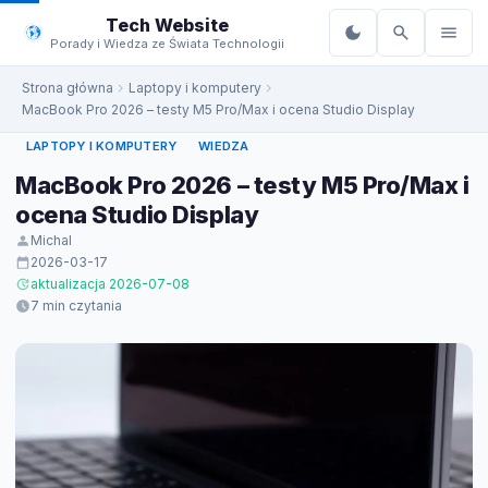
do
Tech Website
treści
Porady i Wiedza ze Świata Technologii
Strona główna
Laptopy i komputery
MacBook Pro 2026 – testy M5 Pro/Max i ocena Studio Display
LAPTOPY I KOMPUTERY
WIEDZA
MacBook Pro 2026 – testy M5 Pro/Max i
ocena Studio Display
Michal
2026-03-17
aktualizacja 2026-07-08
7 min czytania