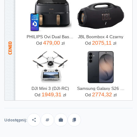
PHILIPS Ovi Dual Basket AirFryer NA352/00
JBL Boombox 4 Czarny
479,00
2075,11
Od
zł
Od
zł
DJI Mini 3 (DJI-RC)
Samsung Galaxy S26 SM-S942 12/256GB Czarny
1949,31
2774,32
Od
zł
Od
zł
Udostępnij: