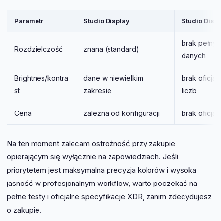
Parametr
Studio Display
Studio Disp
brak pełnyc
Rozdzielczość
znana (standard)
danych
Brightnes/kontra
dane w niewielkim
brak oficjal
st
zakresie
liczb
Cena
zależna od konfiguracji
brak oficjal
Na ten moment zalecam ostrożność przy zakupie
opierającym się wyłącznie na zapowiedziach. Jeśli
priorytetem jest maksymalna precyzja kolorów i wysoka
jasność w profesjonalnym workflow, warto poczekać na
pełne testy i oficjalne specyfikacje XDR, zanim zdecydujesz
o zakupie.