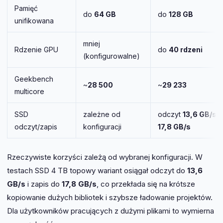
Pamięć
do
64 GB
do
128 GB
unifikowana
mniej
Rdzenie GPU
do
40 rdzeni
(konfigurowalne)
Geekbench
~
28 500
~
29 233
multicore
SSD
zależne od
odczyt
13,6 GB/s
, 
odczyt/zapis
konfiguracji
17,8 GB/s
Rzeczywiste korzyści zależą od wybranej konfiguracji. W
testach SSD 4 TB topowy wariant osiągał odczyt do
13,6
GB/s
i zapis do
17,8 GB/s
, co przekłada się na krótsze
kopiowanie dużych bibliotek i szybsze ładowanie projektów.
Dla użytkowników pracujących z dużymi plikami to wymierna