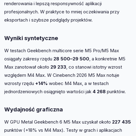
renderowania i lepszą responsywność aplikacji
profesjonalnych. W praktyce to mniej oczekiwania przy
eksportach i szybsze podglądy projektów.
Wyniki syntetyczne
W testach Geekbench multicore serie M5 Pro/M5 Max
osiągały zakresy rzędu
28 500–29 500
, a konkretnie M5
Max zanotował około
29 233
, co stanowi istotny wzrost
względem M4 Max. W Cinebench 2026 M5 Max notuje
wzrosty rzędu
+14%
wobec M4 Max, a w testach
jednordzeniowych osiągnięto wartości jak
4 268
punktów.
Wydajność graficzna
W GPU Metal Geekbench 6 M5 Max uzyskał około
227 435
punktów (+18% vs M4 Max). Testy w grach i aplikacjach