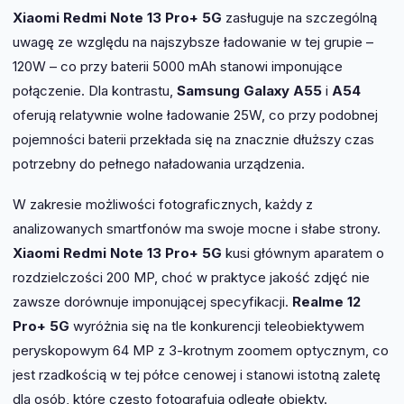
Xiaomi Redmi Note 13 Pro+ 5G
zasługuje na szczególną
uwagę ze względu na najszybsze ładowanie w tej grupie –
120W – co przy baterii 5000 mAh stanowi imponujące
połączenie. Dla kontrastu,
Samsung Galaxy A55
i
A54
oferują relatywnie wolne ładowanie 25W, co przy podobnej
pojemności baterii przekłada się na znacznie dłuższy czas
potrzebny do pełnego naładowania urządzenia.
W zakresie możliwości fotograficznych, każdy z
analizowanych smartfonów ma swoje mocne i słabe strony.
Xiaomi Redmi Note 13 Pro+ 5G
kusi głównym aparatem o
rozdzielczości 200 MP, choć w praktyce jakość zdjęć nie
zawsze dorównuje imponującej specyfikacji.
Realme 12
Pro+ 5G
wyróżnia się na tle konkurencji teleobiektywem
peryskopowym 64 MP z 3-krotnym zoomem optycznym, co
jest rzadkością w tej półce cenowej i stanowi istotną zaletę
dla osób, które często fotografują odległe obiekty.