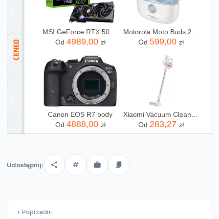
MSI GeForce RTX 5070 Ti Gaming Trio OC 16GB (V531240R)
Motorola Moto Buds 2 Plus Anc Biały
4989,00
599,00
Od
zł
Od
zł
Canon EOS R7 body
Xiaomi Vacuum Cleaner G20 Lite
4888,00
283,27
Od
zł
Od
zł
Udostępnij:
Poprzedni