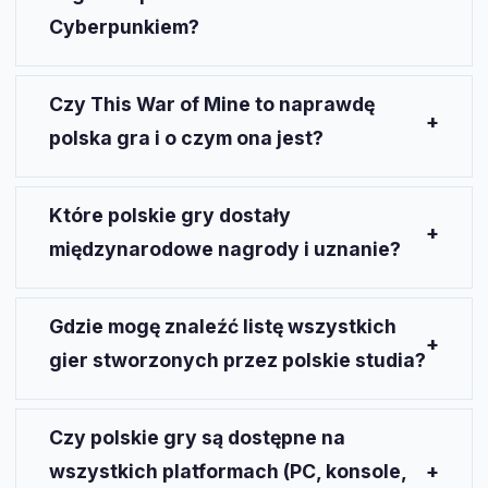
Cyberpunkiem?
Poza
Wiedźminem
i
Cyberpunkiem
, warto zagrać
w takie tytuły jak
Dying Light
,
Frostpunk
,
Czy This War of Mine to naprawdę
Ghostrunner 2
, czy
The Invincible
, które zdobyły
polska gra i o czym ona jest?
uznanie na całym świecie.
Tak,
This War of Mine
to polska gra autorstwa 11 bit
studios. Opowiada o trudnych wyborach i
Które polskie gry dostały
przetrwaniu w czasie wojny z perspektywy cywilów.
międzynarodowe nagrody i uznanie?
Polskie gry takie jak
Wiedźmin 3
,
Cyberpunk 2077
i
Dying Light
zdobyły wiele międzynarodowych
Gdzie mogę znaleźć listę wszystkich
nagród za innowacyjność i jakość.
gier stworzonych przez polskie studia?
Listę gier stworzonych przez polskie studia można
znaleźć na stronach takich jak gry.interia.pl oraz
Czy polskie gry są dostępne na
benchmark.pl.
wszystkich platformach (PC, konsole,