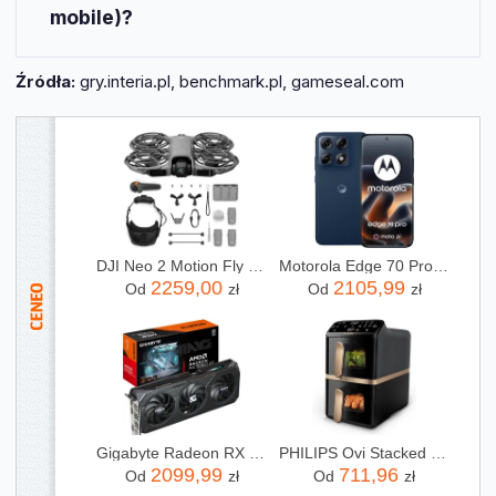
mobile)?
Tak, większość polskich gier jest dostępna na
Źródła:
gry.interia.pl, benchmark.pl, gameseal.com
wszystkich głównych platformach, w tym PC,
konsole i urządzenia mobilne.
DJI Neo 2 Motion Fly More Combo
Motorola Edge 70 Pro 8/256GB Granatowy
2259,00
2105,99
Od
zł
Od
zł
Gigabyte Radeon RX 9060 XT GAMING OC 16GB GDDR6 FSR (GVR9060XTGAMINGOC16GD)
PHILIPS Ovi Stacked Dual Basket NA462/70
2099,99
711,96
Od
zł
Od
zł