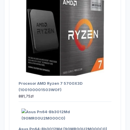
Procesor AMD Ryzen 7 5700X3D
(100100001503WOF)
881,75
zł
Asus Pn64-Bb3012Md (90MR00U2M000C0)