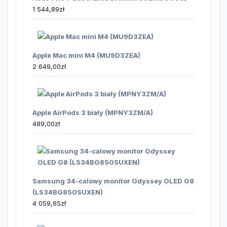
1 544,89
zł
Apple Mac mini M4 (MU9D3ZEA)
2 649,00
zł
Apple AirPods 3 biały (MPNY3ZM/A)
489,00
zł
Samsung 34-calowy monitor Odyssey OLED G8
(LS34BG850SUXEN)
4 059,65
zł