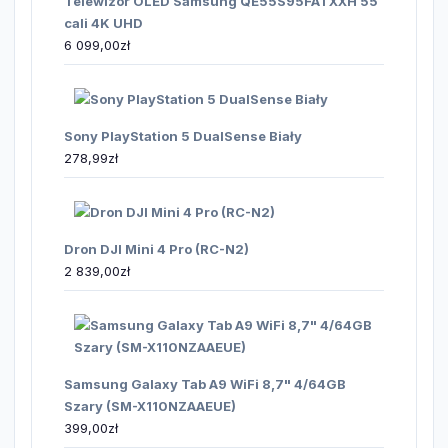
Telewizor OLED Samsung QE55S95FATXXH 55
cali 4K UHD
6 099,00
zł
Sony PlayStation 5 DualSense Biały
278,99
zł
Dron DJI Mini 4 Pro (RC-N2)
2 839,00
zł
Samsung Galaxy Tab A9 WiFi 8,7" 4/64GB
Szary (SM-X110NZAAEUE)
399,00
zł