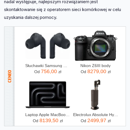
nadal występuje, najlepszym rozwiązaniem jest
skontaktowanie się z operatorem sieci komórkowej w celu
uzyskania dalszej pomocy.
Słuchawki Samsung Galaxy Buds4 Pro czarne
Nikon Z6III body
756,00
8279,00
Od
zł
Od
zł
Laptop Apple MacBook Pro 2025 14" M5/16GB/512GB/macOS (MDE04ZEA)
Electrolux Absolute Hygienic 800 EP83HB25WU
8139,50
2499,97
Od
zł
Od
zł