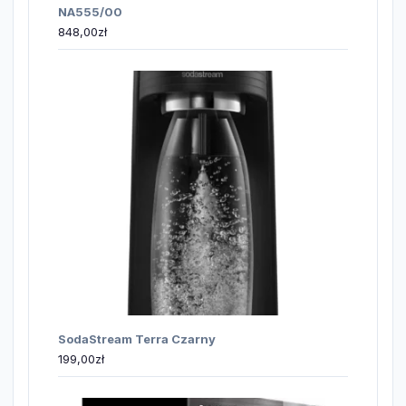
NA555/00
848,00
zł
SodaStream Terra Czarny
199,00
zł