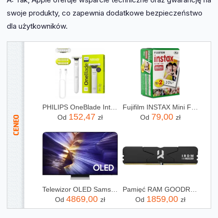
swoje produkty, co zapewnia dodatkowe bezpieczeństwo
dla użytkowników.
PHILIPS OneBlade Intimate QP1924/22
Fujifilm INSTAX Mini Film - 20 szt.
152,47
79,00
Od
zł
Od
zł
Telewizor OLED Samsung QE65S90FATXXH 65 cali 4K UHD
Pamięć RAM GOODRAM IRDM 32GB 2x16GB 6000MHz DDR5 CL30 DIMM (IR6000D564L30S32GDC)
4869,00
1859,00
Od
zł
Od
zł