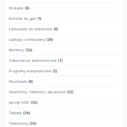
produktów
6
Drukarki
6
produktów
1
Konsole do gier
1
produkt
9
Ładowarki do telefonów
9
produktów
26
Laptopy i komputery
26
produktów
35
Monitory
35
produktów
7
Odkurzacze autonomiczne
7
produktów
2
Programy komputerowe
2
produkty
8
Słuchawki
8
produktów
32
Smartfony: Telefony i akcesoria
32
produkty
35
Sprzęt AGD
35
produktów
26
Tablety
26
produktów
29
Telewizory
29