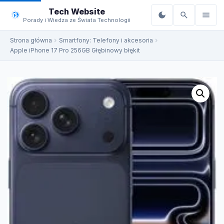
do
Tech Website
treści
Porady i Wiedza ze Świata Technologii
Strona główna
Smartfony: Telefony i akcesoria
Apple iPhone 17 Pro 256GB Głębinowy błękit