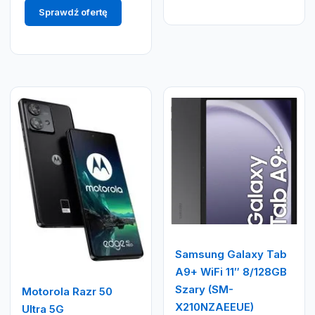
Sprawdź ofertę
Samsung Galaxy Tab
A9+ WiFi 11″ 8/128GB
Szary (SM-
Motorola Razr 50
X210NZAEEUE)
Ultra 5G