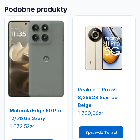
Podobne produkty
Realme 11 Pro 5G
8/256GB Sunrise
Beige
Motorola Edge 60 Pro
1 799,00
zł
12/512GB Szary
1 672,52
zł
Sprawdź Teraz!