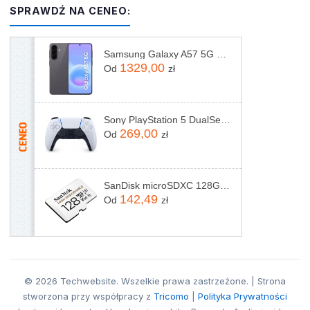
SPRAWDŹ NA CENEO:
Samsung Galaxy A57 5G 8/128GB Szary
1329,00
Od
zł
Sony PlayStation 5 DualSense Biały
269,00
Od
zł
SanDisk microSDXC 128GB High Endurance Class10 (SDSQQNR128GGN6IA)
142,49
Od
zł
© 2026 Techwebsite. Wszelkie prawa zastrzeżone. | Strona
stworzona przy współpracy z
Tricomo
|
Polityka Prywatności