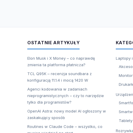
OSTATNIE ARTYKUŁY
KATEG
Elon Musk i X Money – co naprawdę
Laptopy 
zmienia ta platforma płatnicza?
Akceso
TCL Q95K – recenzja soundbara z
Monitor
konfiguracją 11.1.4 i mocą 1420 W
Drukark
Agenci kodowania w zadaniach
Urządzen
nieprogramistycznych – czy to narzędzie
tylko dla programistów?
Smartf
OpenAI Astra: nowy model AI ogłoszony w
Smartw
zaskakujący sposób
Tablety
Routines w Claude Code – wszystko, co
Rozrywk