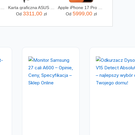
Xiaomi Vacuum Cleaner G20 Lite
Karta graficzna ASUS Radeon RX 9070 XT Prime OC 16GB (90YV0L71M0NA00)
Apple iPhone 17 Pro Max 256GB Kosmiczny pomarańcz
3311,00
5999,00
Od
zł
Od
zł