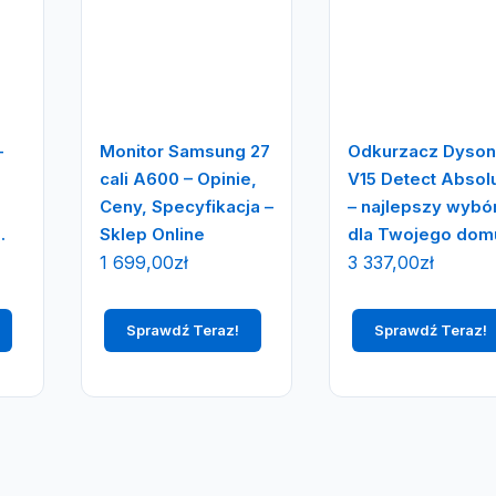
-
Monitor Samsung 27
Odkurzacz Dyso
cali A600 – Opinie,
V15 Detect Absol
Ceny, Specyfikacja –
– najlepszy wybó
.
Sklep Online
dla Twojego dom
1 699,00
zł
3 337,00
zł
Sprawdź Teraz!
Sprawdź Teraz!