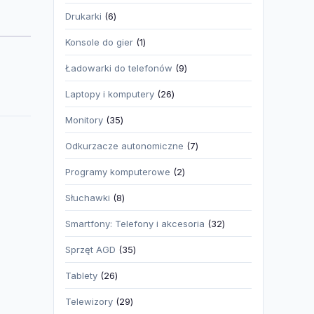
produktów
6
Drukarki
6
produktów
1
Konsole do gier
1
produkt
9
Ładowarki do telefonów
9
produktów
26
Laptopy i komputery
26
produktów
35
Monitory
35
produktów
7
Odkurzacze autonomiczne
7
produktów
2
Programy komputerowe
2
produkty
8
Słuchawki
8
produktów
32
Smartfony: Telefony i akcesoria
32
produkty
35
Sprzęt AGD
35
produktów
26
Tablety
26
produktów
29
Telewizory
29