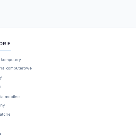
ORIE
i komputery
ria komputerowe
y
i
ia mobilne
ony
atche
a