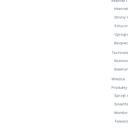
Internet
Internet
Strony 
Sztuczn
Oprogr
Bezpie
Technolo
Kosmos
Elektro
Wiedza
Produkty
Sprzęt
Smartfo
Monitor
Telewiz