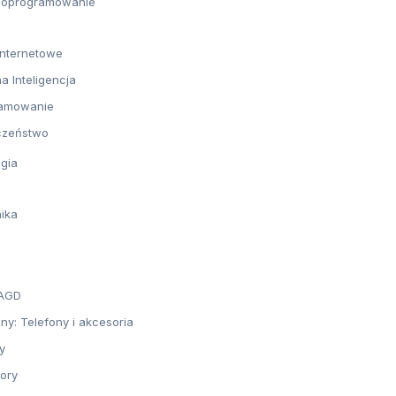
 i oprogramowanie
Internetowe
a Inteligencja
amowanie
czeństwo
gia
nika
 AGD
ny: Telefony i akcesoria
y
ory