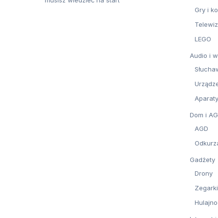
musisz wiedzieć na start
Gry i k
Telewiz
LEGO
Audio i 
Słucha
Urządze
Aparaty
Dom i A
AGD
Odkurz
Gadżety
Drony
Zegarki
Hulajno