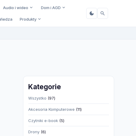
Audio i wideo
Dom i AGD
Wiedza
Produkty
Kategorie
97
Wszystko
97
produktów
11
Akcesoria Komputerowe
11
produktów
5
Czytniki e-book
5
produktów
6
Drony
6