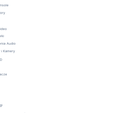
onsole
ory
wideo
wki
nia Audio
 i Kamery
GD
acze
gi