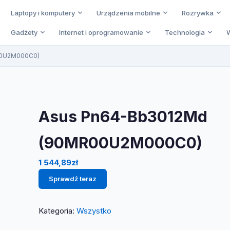
Laptopy i komputery
Urządzenia mobilne
Rozrywka
Gadżety
Internet i oprogramowanie
Technologia
00U2M000C0)
Asus Pn64-Bb3012Md
(90MR00U2M000C0)
1 544,89
zł
Sprawdź teraz
Kategoria:
Wszystko