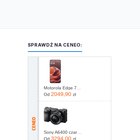
SPRAWDŹ NA CENEO:
Motorola Edge 70 Pro 8/256GB Bordowy
2049,90
Od
zł
Sony A6400 czarny + 16-50mm
3294,00
Od
zł