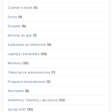
produktów
5
Czytniki e-book
5
produktów
6
Drony
6
produktów
6
Drukarki
6
produktów
1
Konsole do gier
1
produkt
9
Ładowarki do telefonów
9
produktów
26
Laptopy i komputery
26
produktów
35
Monitory
35
produktów
7
Odkurzacze autonomiczne
7
produktów
2
Programy komputerowe
2
produkty
8
Słuchawki
8
produktów
32
Smartfony: Telefony i akcesoria
32
produkty
35
Sprzęt AGD
35