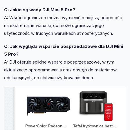
Q: Jakie są wady DJI Mini 5 Pro?
A: Wśród ograniczeń można wymienić mniejszą odporność
na ekstremalne warunki, co może ograniczać jego
użyteczność w trudnych warunkach atmosferycznych.
Q: Jak wygląda wsparcie posprzedażowe dla DJI Mini
5 Pro?
A: DJI oferuje solidne wsparcie posprzedażowe, w tym
aktualizacje oprogramowania oraz dostęp do materiałów
edukacyjnych, co ułatwia użytkowanie drona.
PowerColor Radeon RX 9070 XT Hellhound 16GB GDDR6 (GRATIPPWC115)
Tefal frytkownica beztłuszczowa Air Fryer Dual Easy Fry EY942HE0