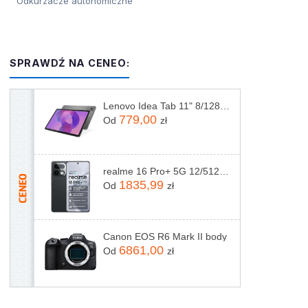
Odkurzacze autonomiczne
SPRAWDŹ NA CENEO:
Lenovo Idea Tab 11" 8/128GB Szary (ZAFR0442PL)
779,00
Od
zł
realme 16 Pro+ 5G 12/512GB Szary
1835,99
Od
zł
Canon EOS R6 Mark II body
6861,00
Od
zł