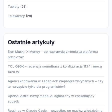
produktów
26
Tablety
26
produktów
29
Telewizory
29
produktów
Ostatnie artykuły
Elon Musk i X Money – co naprawdę zmienia ta platforma
płatnicza?
TCL Q95K – recenzja soundbara z konfiguracją 11.1.4 i mocą
1420 W
Agenci kodowania w zadaniach nieprogramistycznych – czy
to narzędzie tylko dla programistów?
OpenAI Astra: nowy model AI ogłoszony w zaskakujący
sposób
Routines w Claude Code – wszystko, co musisz wiedzieć na