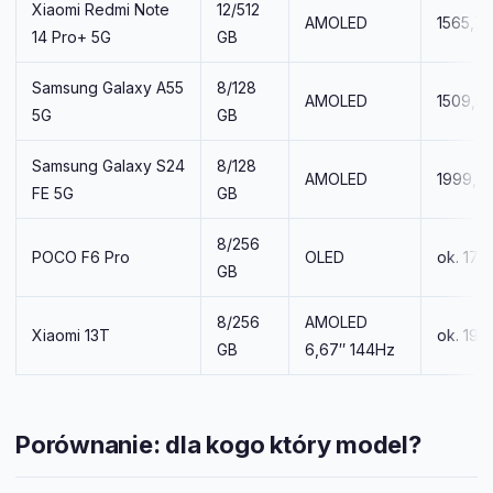
Xiaomi Redmi Note
12/512
AMOLED
1565,70
14 Pro+ 5G
GB
Samsung Galaxy A55
8/128
AMOLED
1509,37
5G
GB
Samsung Galaxy S24
8/128
AMOLED
1999,00
FE 5G
GB
8/256
POCO F6 Pro
OLED
ok. 170
GB
8/256
AMOLED
Xiaomi 13T
ok. 1950
GB
6,67″ 144Hz
Porównanie: dla kogo który model?