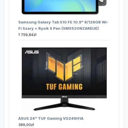
Samsung Galaxy Tab S10 FE 10.9" 8/128GB Wi-
Fi Szary + Rysik S Pen (SMX520NZAREUE)
1 759,84
zł
ASUS 24'' TUF Gaming VG246H1A
389,00
zł