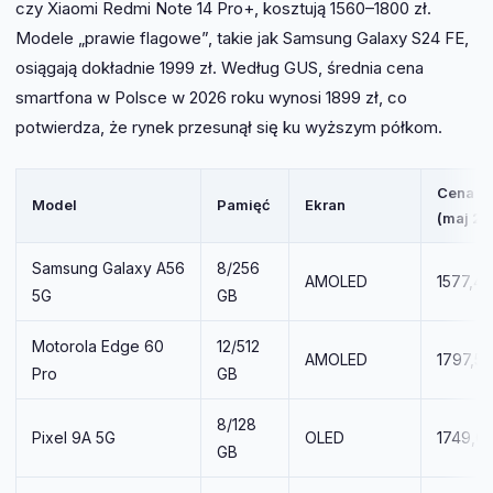
czy Xiaomi Redmi Note 14 Pro+, kosztują 1560–1800 zł.
Modele „prawie flagowe”, takie jak Samsung Galaxy S24 FE,
osiągają dokładnie 1999 zł. Według GUS, średnia cena
smartfona w Polsce w 2026 roku wynosi 1899 zł, co
potwierdza, że rynek przesunął się ku wyższym półkom.
Cena M
Model
Pamięć
Ekran
(maj 2
Samsung Galaxy A56
8/256
AMOLED
1577,41 
5G
GB
Motorola Edge 60
12/512
AMOLED
1797,58
Pro
GB
8/128
Pixel 9A 5G
OLED
1749,00
GB