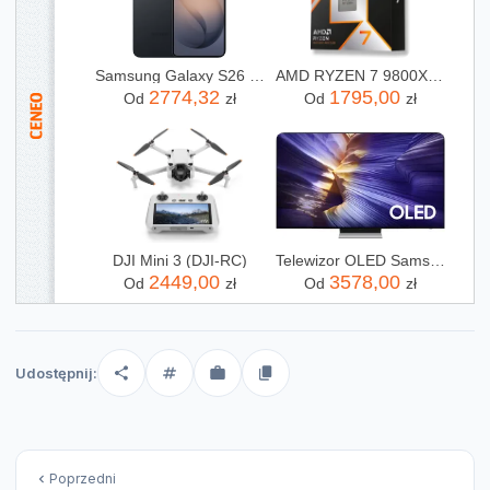
Samsung Galaxy S26 SM-S942 12/256GB Czarny
AMD RYZEN 7 9800X3D X8 4,7GHz AM5 BOX
2774,32
1795,00
Od
zł
Od
zł
DJI Mini 3 (DJI-RC)
Telewizor OLED Samsung QE55S90FAEXXH 55 cali 4K UHD
2449,00
3578,00
Od
zł
Od
zł
Udostępnij:
Poprzedni