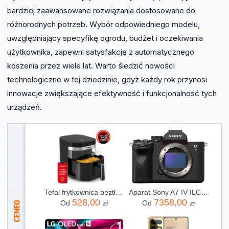
bardziej zaawansowane rozwiązania dostosowane do
różnorodnych potrzeb. Wybór odpowiedniego modelu,
uwzględniający specyfikę ogrodu, budżet i oczekiwania
użytkownika, zapewni satysfakcję z automatycznego
koszenia przez wiele lat. Warto śledzić nowości
technologiczne w tej dziedzinie, gdyż każdy rok przynosi
innowacje zwiększające efektywność i funkcjonalność tych
urządzeń.
Tefal frytkownica beztłuszczowa Air Fryer EY8328 Easy Fry Infrared 7L
Aparat Sony A7 IV ILCE7M4B
528,00
7358,00
Od
zł
Od
zł