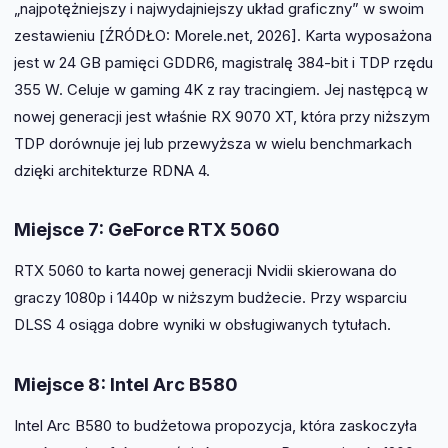
„najpotężniejszy i najwydajniejszy układ graficzny” w swoim
zestawieniu [ŹRÓDŁO: Morele.net, 2026]. Karta wyposażona
jest w 24 GB pamięci GDDR6, magistralę 384-bit i TDP rzędu
355 W. Celuje w gaming 4K z ray tracingiem. Jej następcą w
nowej generacji jest właśnie RX 9070 XT, która przy niższym
TDP dorównuje jej lub przewyższa w wielu benchmarkach
dzięki architekturze RDNA 4.
Miejsce 7: GeForce RTX 5060
RTX 5060 to karta nowej generacji Nvidii skierowana do
graczy 1080p i 1440p w niższym budżecie. Przy wsparciu
DLSS 4 osiąga dobre wyniki w obsługiwanych tytułach.
Miejsce 8: Intel Arc B580
Intel Arc B580 to budżetowa propozycja, która zaskoczyła