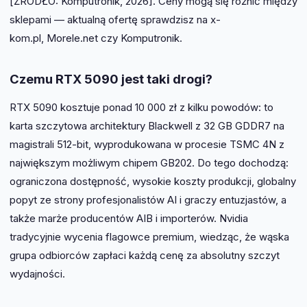
[ŹRÓDŁO: Komputronik, 2026]. Ceny mogą się różnić między
sklepami — aktualną ofertę sprawdzisz na x-
kom.pl, Morele.net czy Komputronik.
Czemu RTX 5090 jest taki drogi?
RTX 5090 kosztuje ponad 10 000 zł z kilku powodów: to
karta szczytowa architektury Blackwell z 32 GB GDDR7 na
magistrali 512-bit, wyprodukowana w procesie TSMC 4N z
największym możliwym chipem GB202. Do tego dochodzą:
ograniczona dostępność, wysokie koszty produkcji, globalny
popyt ze strony profesjonalistów AI i graczy entuzjastów, a
także marże producentów AIB i importerów. Nvidia
tradycyjnie wycenia flagowce premium, wiedząc, że wąska
grupa odbiorców zapłaci każdą cenę za absolutny szczyt
wydajności.