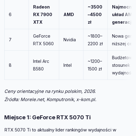
Radeon
~3500
Najmocnie
6
RX 7900
AMD
–4500
układ AMD
XTX
zł
generacji 
GeForce
~1800–
Nowa gener
7
Nvidia
RTX 5060
2200 zł
niższej cen
Budżetowy
Intel Arc
~1200–
8
Intel
stosunek c
B580
1500 zł
wydajności
Ceny orientacyjne na rynku polskim, 2026.
Źródła: Morele.net, Komputronik, x-kom.pl.
Miejsce 1: GeForce RTX 5070 Ti
RTX 5070 Ti to aktualny lider rankingów wydajności w