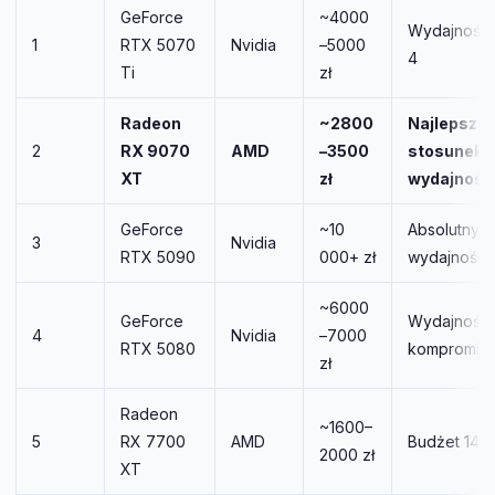
GeForce
~4000
Wydajność 
1
RTX 5070
Nvidia
–5000
4
Ti
zł
Radeon
~2800
Najlepszy
2
RX 9070
AMD
–3500
stosunek 
XT
zł
wydajnośc
GeForce
~10
Absolutny s
3
Nvidia
RTX 5090
000+ zł
wydajności
~6000
GeForce
Wydajność 
4
Nvidia
–7000
RTX 5080
kompromis
zł
Radeon
~1600–
5
RX 7700
AMD
Budżet 144
2000 zł
XT