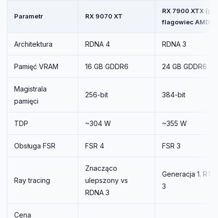
RX 7900 XTX (po
Parametr
RX 9070 XT
flagowiec AMD)
Architektura
RDNA 4
RDNA 3
Pamięć VRAM
16 GB GDDR6
24 GB GDDR6
Magistrala
256-bit
384-bit
pamięci
TDP
~304 W
~355 W
Obsługa FSR
FSR 4
FSR 3
Znacząco
Generacja 1. RT
Ray tracing
ulepszony vs
3
RDNA 3
Cena