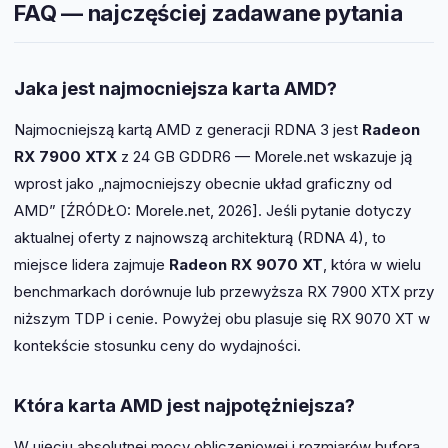
FAQ — najczęściej zadawane pytania
Jaka jest najmocniejsza karta AMD?
Najmocniejszą kartą AMD z generacji RDNA 3 jest
Radeon
RX 7900 XTX
z 24 GB GDDR6 — Morele.net wskazuje ją
wprost jako „najmocniejszy obecnie układ graficzny od
AMD” [ŹRÓDŁO: Morele.net, 2026]. Jeśli pytanie dotyczy
aktualnej oferty z najnowszą architekturą (RDNA 4), to
miejsce lidera zajmuje
Radeon RX 9070 XT
, która w wielu
benchmarkach dorównuje lub przewyższa RX 7900 XTX przy
niższym TDP i cenie. Powyżej obu plasuje się RX 9070 XT w
kontekście stosunku ceny do wydajności.
Która karta AMD jest najpotężniejsza?
W ujęciu absolutnej mocy obliczeniowej i rozmiarów bufora