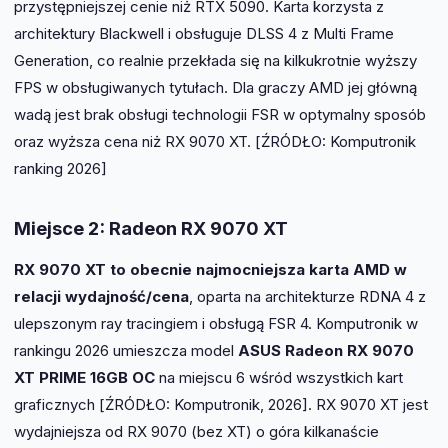
przystępniejszej cenie niż RTX 5090. Karta korzysta z
architektury Blackwell i obsługuje DLSS 4 z Multi Frame
Generation, co realnie przekłada się na kilkukrotnie wyższy
FPS w obsługiwanych tytułach. Dla graczy AMD jej główną
wadą jest brak obsługi technologii FSR w optymalny sposób
oraz wyższa cena niż RX 9070 XT. [ŹRÓDŁO: Komputronik
ranking 2026]
Miejsce 2: Radeon RX 9070 XT
RX 9070 XT to obecnie najmocniejsza karta AMD w
relacji wydajność/cena
, oparta na architekturze RDNA 4 z
ulepszonym ray tracingiem i obsługą FSR 4. Komputronik w
rankingu 2026 umieszcza model
ASUS Radeon RX 9070
XT PRIME 16GB OC
na miejscu 6 wśród wszystkich kart
graficznych [ŹRÓDŁO: Komputronik, 2026]. RX 9070 XT jest
wydajniejsza od RX 9070 (bez XT) o góra kilkanaście