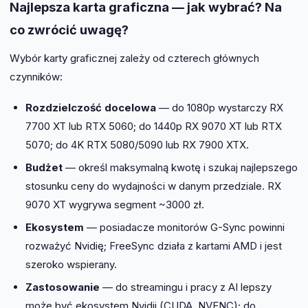
Najlepsza karta graficzna — jak wybrać? Na
co zwrócić uwagę?
Wybór karty graficznej zależy od czterech głównych
czynników:
Rozdzielczość docelowa
— do 1080p wystarczy RX
7700 XT lub RTX 5060; do 1440p RX 9070 XT lub RTX
5070; do 4K RTX 5080/5090 lub RX 7900 XTX.
Budżet
— określ maksymalną kwotę i szukaj najlepszego
stosunku ceny do wydajności w danym przedziale. RX
9070 XT wygrywa segment ~3000 zł.
Ekosystem
— posiadacze monitorów G-Sync powinni
rozważyć Nvidię; FreeSync działa z kartami AMD i jest
szeroko wspierany.
Zastosowanie
— do streamingu i pracy z AI lepszy
może być ekosystem Nvidii (CUDA, NVENC); do