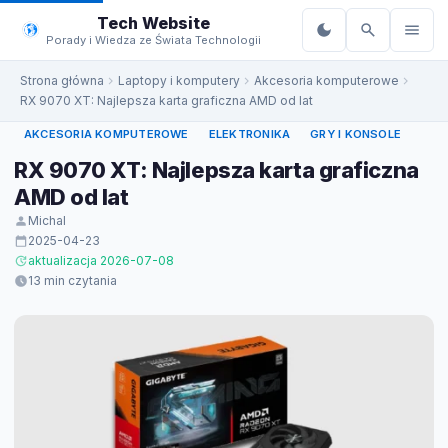
do
Tech Website
treści
Porady i Wiedza ze Świata Technologii
Strona główna
Laptopy i komputery
Akcesoria komputerowe
RX 9070 XT: Najlepsza karta graficzna AMD od lat
AKCESORIA KOMPUTEROWE
ELEKTRONIKA
GRY I KONSOLE
RX 9070 XT: Najlepsza karta graficzna
AMD od lat
Michal
2025-04-23
aktualizacja 2026-07-08
13 min czytania