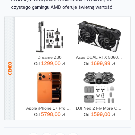
czystego gamingu AMD oferuje świetną wartość.
Dreame Z30
Asus DUAL RTX 5060 8GB OC (90YV0N12M0NA00)
1299,00
1699,99
Od
zł
Od
zł
Apple iPhone 17 Pro Max 256GB Kosmiczny pomarańcz
DJI Neo 2 Fly More Combo (RC-N3)
5798,00
1599,00
Od
zł
Od
zł