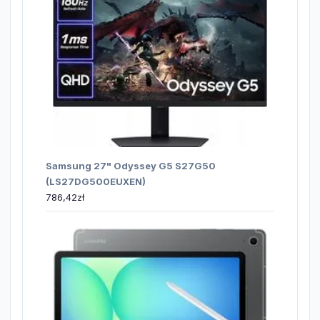
Samsung 27" Odyssey G5 S27G50
(LS27DG500EUXEN)
786,42
zł