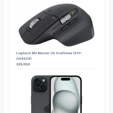
Logitech MX Master 3S Grafitowa (910-
006559)
329,00
zł