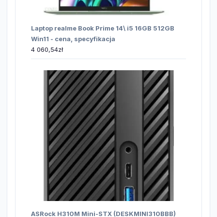
Laptop realme Book Prime 14\ i5 16GB 512GB
Win11 - cena, specyfikacja
4 060,54
zł
ASRock H310M Mini-STX (DESKMINI310BBB)