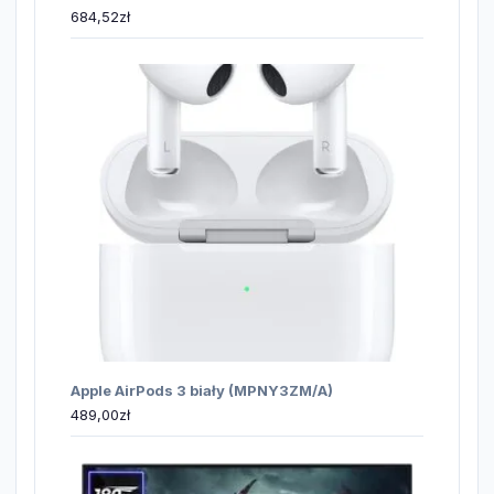
684,52
zł
Apple AirPods 3 biały (MPNY3ZM/A)
489,00
zł