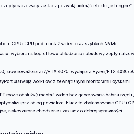
 i zoptymalizowany zasilacz pozwolą uniknąć efektu „jet engine”
oru CPU i GPU pod montaż wideo oraz szybkich NVMe.
łasie: wybierz niskoprofilowe chłodzenie i obudowy zoptymalizo
60, zrównoważona z i7/RTX 4070, wydajna z Ryzen/RTX 4080/50
layPort ułatwiają workflow z zewnętrznymi monitorami i dyskami.
FF może obsłużyć montaż wideo bez generowania hałasu rzędu „
optymalizujesz obieg powietrza. Klucz to zbalansowanie CPU i G
jne, niskoszumne chłodzenie i zasilacz o dobrej sprawności.
 montażu wideo