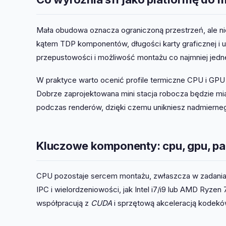
Mała obudowa oznacza ograniczoną przestrzeń, ale
kątem TDP komponentów, długości karty graficznej i u
przepustowości i możliwość montażu co najmniej jed
W praktyce warto ocenić profile termiczne CPU i GPU
Dobrze zaprojektowana mini stacja robocza będzie mia
podczas renderów, dzięki czemu unikniesz nadmierneg
Kluczowe komponenty: cpu, gpu, pa
CPU pozostaje sercem montażu, zwłaszcza w zadania
IPC i wielordzeniowości, jak Intel i7/i9 lub AMD Ryzen
współpracują z
CUDA
i sprzętową akceleracją kodekó