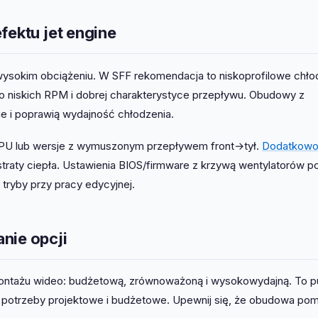
fektu jet engine
 wysokim obciążeniu. W SFF rekomendacja to niskoprofilowe chło
 o niskich RPM i dobrej charakterystyce przepływu. Obudowy z
e i poprawią wydajność chłodzenia.
PU lub wersje z wymuszonym przepływem front→tył.
Dodatkow
traty ciepła. Ustawienia BIOS/firmware z krzywą wentylatorów p
tryby przy pracy edycyjnej.
nie opcji
 montażu wideo: budżetową, zrównoważoną i wysokowydajną. To p
potrzeby projektowe i budżetowe. Upewnij się, że obudowa pom