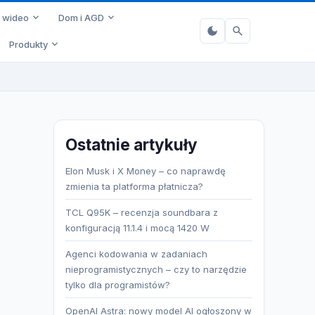
i wideo
Dom i AGD
Produkty
Ostatnie artykuły
Elon Musk i X Money – co naprawdę
zmienia ta platforma płatnicza?
TCL Q95K – recenzja soundbara z
konfiguracją 11.1.4 i mocą 1420 W
Agenci kodowania w zadaniach
nieprogramistycznych – czy to narzędzie
tylko dla programistów?
OpenAI Astra: nowy model AI ogłoszony w