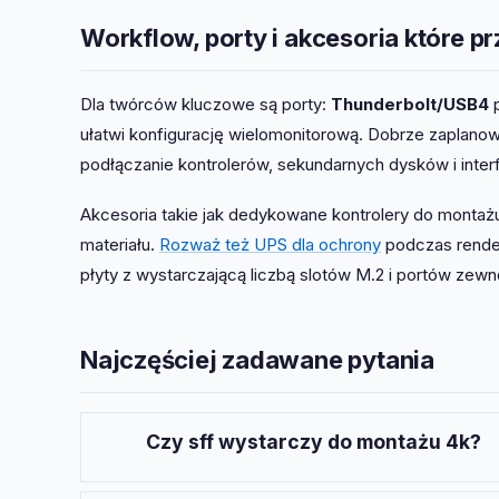
Workflow, porty i akcesoria które 
Dla twórców kluczowe są porty:
Thunderbolt/USB4
p
ułatwi konfigurację wielomonitorową. Dobrze zaplano
podłączanie kontrolerów, sekundarnych dysków i inter
Akcesoria takie jak dedykowane kontrolery do montażu
materiału.
Rozważ też UPS dla ochrony
podczas render
płyty z wystarczającą liczbą slotów M.2 i portów zewn
Najczęściej zadawane pytania
Czy sff wystarczy do montażu 4k?
Tak — przy odpowiednim doborze CPU,
GPU