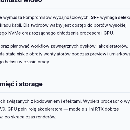
 nie wymusza kompromisów wydajnościowych.
SFF
wymaga selekc
kładu kabli. Dla twórców ważny jest dostęp do portów wysokiej
nego NVMe oraz rozsądnego chłodzenia procesora i GPU.
 oraz planować workflow zewnętrznych dysków i akceleratorów.
ła stałe niskie obroty wentylatorów podczas preview i umiarkow
o hałasu w czasie pracy.
mięć i storage
ch związanych z kodowaniem i efektami. Wybierz procesor o w
 7/9. GPU pełni rolę akceleratora — modele z lini RTX dobrze
w, co skraca czas renderów.