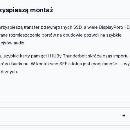
przyspieszą montaż
rzyspieszą transfer z zewnętrznych SSD, a wiele DisplayPort/H
wane rozmieszczenie portów na obudowie pozwoli na szybkie
fejsów audio.
, szybkie karty pamięci i HUBy Thunderbolt skrócą czas importu
ów i backupu. W kontekście SFF istotna jest modularność — wyb
ętrznych.
i NVMe SFF poradzi sobie z edycją 4K. Kluczowe jest