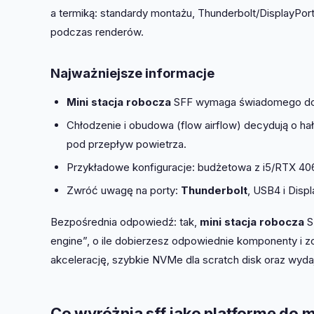
a termiką: standardy montażu, Thunderbolt/DisplayPort
podczas renderów.
Najważniejsze informacje
Mini stacja robocza
SFF wymaga świadomego dob
Chłodzenie i obudowa (flow airflow) decydują o ha
pod przepływ powietrza.
Przykładowe konfiguracje: budżetowa z i5/RTX 40
Zwróć uwagę na porty:
Thunderbolt
, USB4 i Disp
Bezpośrednia odpowiedź: tak,
mini stacja robocza
S
engine”, o ile dobierzesz odpowiednie komponenty i z
akcelerację, szybkie NVMe dla scratch disk oraz wyda
Co wyróżnia sff jako platformę do