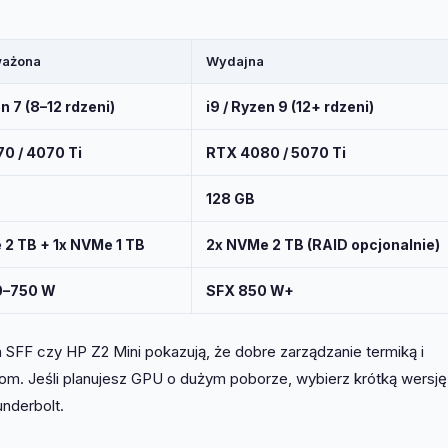
ażona
Wydajna
en 7 (8–12 rdzeni)
i9 / Ryzen 9 (12+ rdzeni)
0 / 4070 Ti
RTX 4080 / 5070 Ti
128 GB
 2 TB + 1x NVMe 1 TB
2x NVMe 2 TB (RAID opcjonalnie)
0–750 W
SFX 850 W+
n SFF czy HP Z2 Mini pokazują, że dobre zarządzanie termiką i
 Jeśli planujesz GPU o dużym poborze, wybierz krótką wersję 
nderbolt.