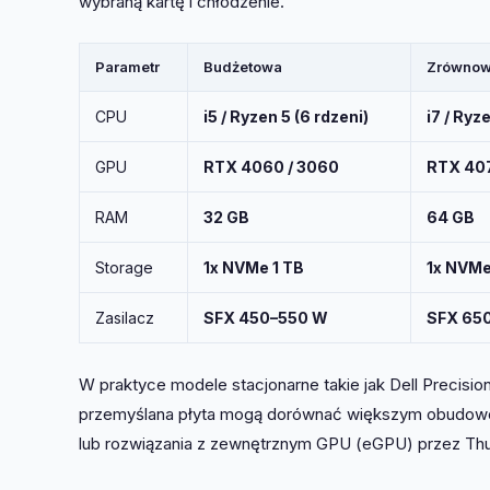
wybraną kartę i chłodzenie.
Parametr
Budżetowa
Zrównow
CPU
i5 / Ryzen 5 (6 rdzeni)
i7 / Ryz
GPU
RTX 4060 / 3060
RTX 407
RAM
32 GB
64 GB
Storage
1x NVMe 1 TB
1x NVMe
Zasilacz
SFX 450–550 W
SFX 65
W praktyce modele stacjonarne takie jak Dell Precisio
przemyślana płyta mogą dorównać większym obudowom.
lub rozwiązania z zewnętrznym GPU (eGPU) przez Thu