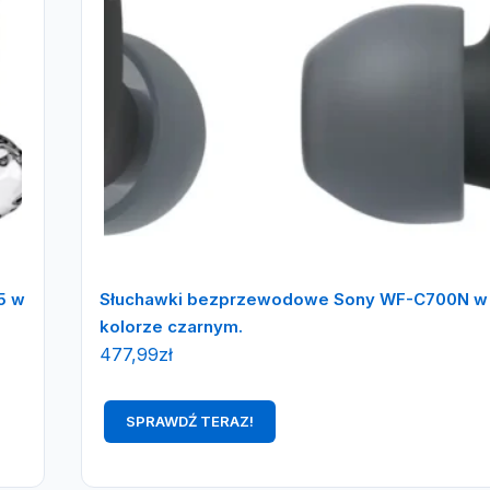
5 w
Słuchawki bezprzewodowe Sony WF-C700N w
kolorze czarnym.
477,99
zł
SPRAWDŹ TERAZ!