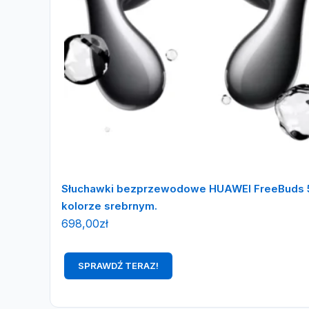
Słuchawki bezprzewodowe HUAWEI FreeBuds 
kolorze srebrnym.
698,00
zł
SPRAWDŹ TERAZ!