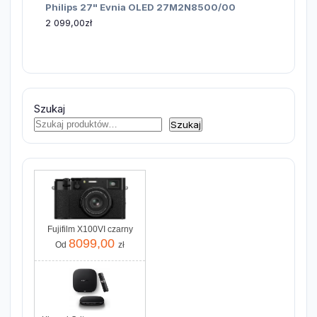
Philips 27" Evnia OLED 27M2N8500/00
2 099,00
zł
Szukaj
Szukaj
Fujifilm X100VI czarny
8099,00
Od
zł