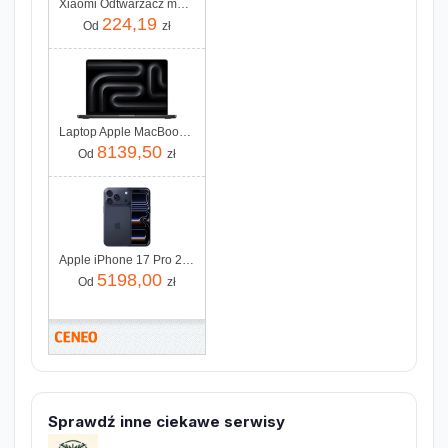
Xiaomi Odtwarzacz multimedialny Tv Box S 3 Generacji 4K 32GB WIFI6
224,19
Od
zł
Laptop Apple MacBook Pro 2025 14" M5/16GB/512GB/macOS (MDE04ZEA)
8139,50
Od
zł
Apple iPhone 17 Pro 256GB Głębinowy błękit
5198,00
Od
zł
Sprawdź inne ciekawe serwisy