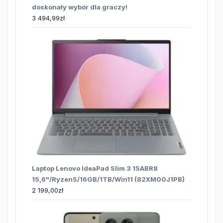
doskonały wybór dla graczy!
3 494,99
zł
Laptop Lenovo IdeaPad Slim 3 15ABR8
15,6"/Ryzen5/16GB/1TB/Win11 (82XM00J1PB)
2 199,00
zł