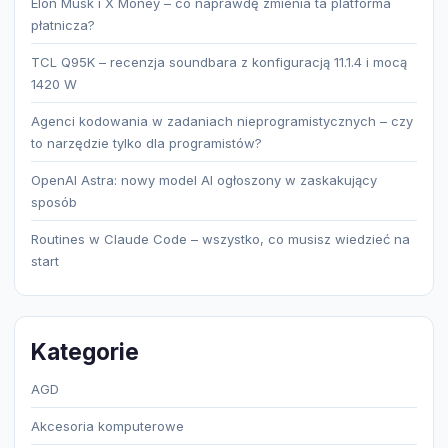
Elon Musk i X Money – co naprawdę zmienia ta platforma
płatnicza?
TCL Q95K – recenzja soundbara z konfiguracją 11.1.4 i mocą
1420 W
Agenci kodowania w zadaniach nieprogramistycznych – czy
to narzędzie tylko dla programistów?
OpenAI Astra: nowy model AI ogłoszony w zaskakujący
sposób
Routines w Claude Code – wszystko, co musisz wiedzieć na
start
Kategorie
AGD
Akcesoria komputerowe