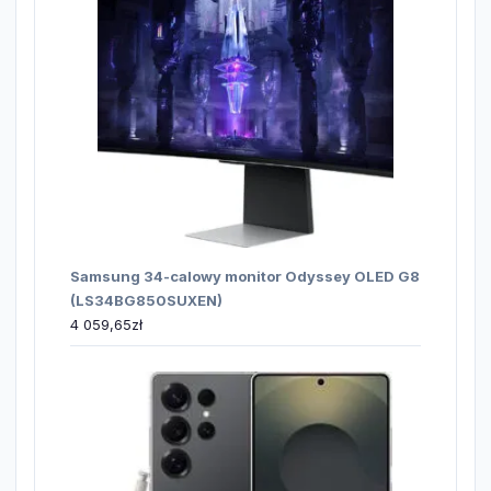
Samsung 34-calowy monitor Odyssey OLED G8
(LS34BG850SUXEN)
4 059,65
zł