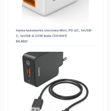
Hama ładowarka sieciowa Mini, PD QC, 1xUSB-
C, 1xUSB-A 20W biała (201991)
64,99
zł