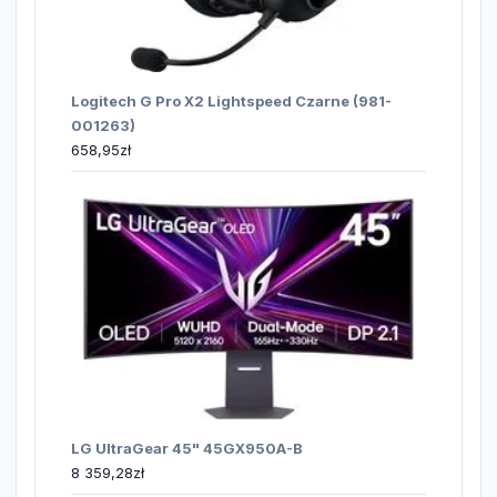
Logitech G Pro X2 Lightspeed Czarne (981-
001263)
658,95
zł
LG UltraGear 45" 45GX950A-B
8 359,28
zł