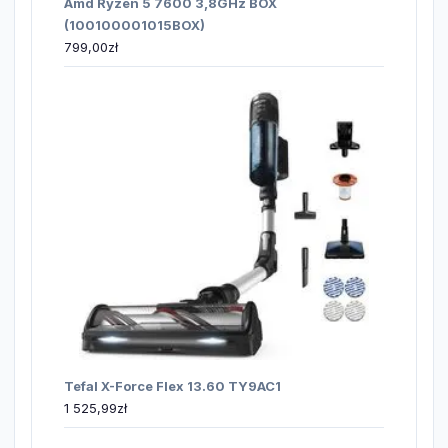
Amd Ryzen 5 7600 3,8GHz BOX
(100100001015BOX)
799,00
zł
Tefal X-Force Flex 13.60 TY9AC1
1 525,99
zł