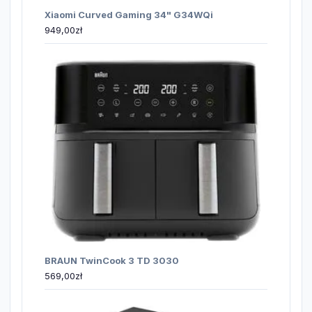
Xiaomi Curved Gaming 34" G34WQi
949,00
zł
BRAUN TwinCook 3 TD 3030
569,00
zł