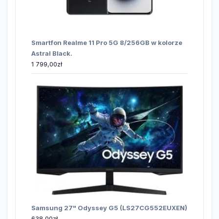
Smartfon Realme 11 Pro 5G 8/256GB w kolorze
Astral Black.
1 799,00
zł
Samsung 27" Odyssey G5 (LS27CG552EUXEN)
638,00
zł