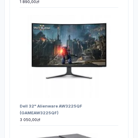
1 890,00
zł
Dell 32" Alienware AW3225QF
(GAMEAW3225QF)
3 050,00
zł