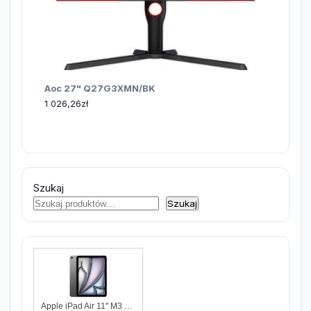
Aoc 27" Q27G3XMN/BK
1 026,26
zł
Szukaj
Szukaj
Apple iPad Air 11" M3 128GB Wi-Fi Gwiezdna Szarość (MC9W4HCA)