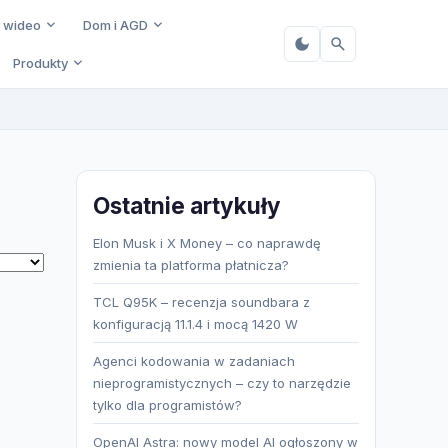
i wideo
Dom i AGD
Produkty
Ostatnie artykuły
Elon Musk i X Money – co naprawdę
zmienia ta platforma płatnicza?
TCL Q95K – recenzja soundbara z
konfiguracją 11.1.4 i mocą 1420 W
Agenci kodowania w zadaniach
nieprogramistycznych – czy to narzędzie
tylko dla programistów?
OpenAI Astra: nowy model AI ogłoszony w