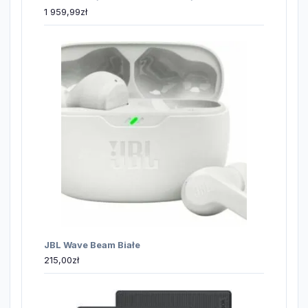
1 959,99
zł
JBL Wave Beam Białe
215,00
zł