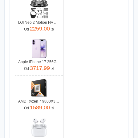
DJI Neo 2 Motion Fly More Combo
2259,00
Od
zł
Apple iPhone 17 256GB Lawenda
3717,99
Od
zł
AMD Ryzen 7 9800X3D 4,7GHz OEM
1589,00
Od
zł