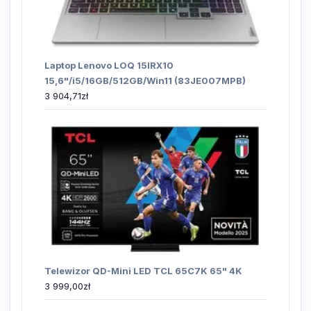
Laptop Lenovo LOQ 15IRX10
15,6"/i5/16GB/512GB/Win11 (83JE007MPB)
3 904,71
zł
Telewizor QD-Mini LED TCL 65C7K 65" 4K
3 999,00
zł